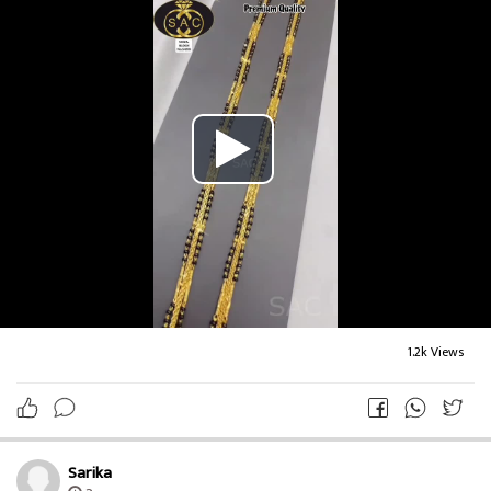
#परभणीमहाराष्ट्रइंडिया431401
#ParbhaniMaharashtraIndia431401
#संदीपविठ्ठलरावसावळे
#भारत
#इंडिया
#SandipsushilaVitthalsawle
#SandipvitthalraoSawle
Parbhani
#संदीपसुशीलाविठ्ठलरावसावळेपरभणी
#संदीपविठ्ठलरावसावळेपरभणी
#हिंदुस्तान
✍️Sandip vitthalrao Sawle Parbhani
✒️संदीप विठ्ठलराव सावळे परभणी
⚜️ Sandip sushila Vitthal sawle
📚📖📘✍️साहित्य लेखन वर्ष 2025.
1.2k Views
परभणी महाराष्ट्र इंडिया. 431401
Parbhani Maharashtra India. 431401
⚜️⚜️⚜️⚜️⚜️⚜️⚜️⚜️⚜️⚜️⚜️⚜️⚜️⚜️⚜️⚜️⚜️⚜️⚜️⚜️⚜️⚜️⚜️⚜️⚜️⚜️⚜️
⚜️⚜️⚜️
Sarika