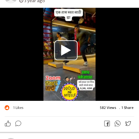
3 year ago
YouTube channel's ⬇️
Shrikaviraj773official
Hollywoodexplains2
Diamondstories73official
...
1
Likes
582 Views
.
1 Share