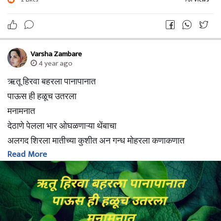
Varsha Zambare
4 year ago
ऋतू हिरवा बहरला पानापानात
पाऊस ही हळूच उतरला
मनामनात
देठाणे पेलला भार ओघळणाऱ्या थेंबाचा
अलगद शिरला मातीच्या कुशीत अन गन्ध मोहरला कणाकणात
Read More
-Varsha Zambare