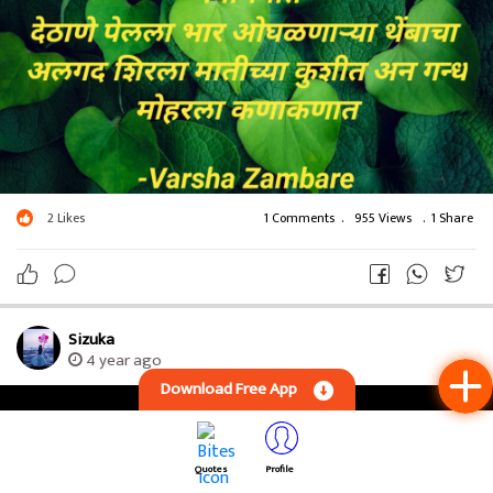
2
Likes
1 Comments
.
955 Views
.
1 Share
Sizuka
4 year ago
Download Free App
Quotes
Profile