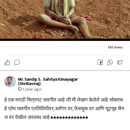
कोकणचं नितळ आकाश, लाल मातीचा गंध, डोंगरामागून उगवणारा सूर्य,
आणि त्याच्या अंगणात उभा आहे एक शेतकरी – डोळ्यांत चिंता, पण चेह
ऱ्यावर श्रद्धा. आणि मग पार्श्वभूमीवर वाजतं...
"देवाक काळजी रे माझ्या, देवाक काळजी रे…"
386 Views
हा सूर कोणत्याही शब्दांच्या पलिकडचा आहे.
हा सूर म्हणजे जणू आईच्या उबदार पदराचा ओलावा,
हा सूर म्हणजे विश्वासाचा नवा झरा.
Mr. Sandip S. ️ Sahitya Kimayagar
(ShriKaviraj)
1 year ago
हे एक मराठी चित्रपट भावगीत आहे जी मी लेखण केलेले आहे. सोबतच
---
हे प्रेम भावगीत प्रतिलिपीवर, ब्लॉगर वर, फेसबुक वर आणि यूट्यूब चैन
ल वर देखील उपलब्ध आहे.♠️♠️♠️♠️♠️♠️♠️♠️♠️♠️♠️♠️♠️
संगीत आणि गायकी