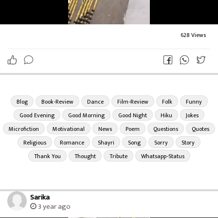
💎 डायमंड स्टोरीज 🎭 💎Diamond stories
💎 Diamond story's
#Diamondstory
's
🌼 Shrikaviraj773official
628 Views
🌼 Hollywoodexplains2
🌼 Diamondstories73official
#साहित्यकिमयागार
#SahityaKimayagar
#श्रीकवीराज
#ShriKaviraj
Blog
Book-Review
Dance
Film-Review
Folk
Funny
#डायमंडस्टोरीज
#Diamondstories
Good Evening
Good Morning
Good Night
Hiku
Jokes
#भाषाप्रेमी
#Languagelover
Microfiction
Motivational
News
Poem
Questions
Quotes
#Diamondstory
's
Religious
Romance
Shayri
Song
Sorry
Story
#Librariansandip
#वाचनालयसंदीप
Thank You
Thought
Tribute
Whatsapp-Status
#Hollywoodexplains2
#Shrikaviraj773official
#Diamondstories73official
Sarika
#Parbhani
#Maharashtra
#india
3 year ago