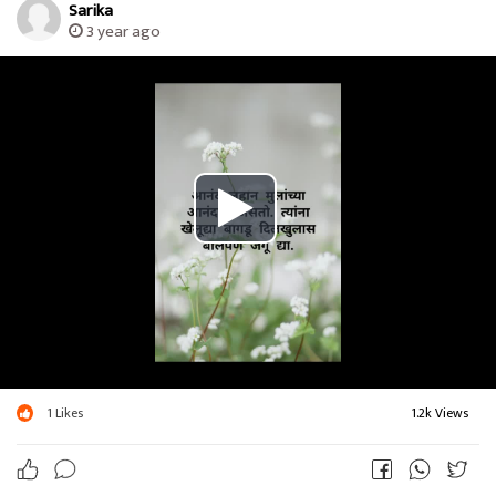
Sarika
3 year ago
1
Likes
1.2k Views