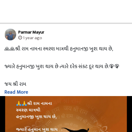
Parmar Mayur
1 year ago
🙏🙏શ્રી રામ નામના સ્મરણ માત્રથી હનુમાનજી ખુશ થાય છે,
જ્યારે હનુમાનજી ખુશ થાય છે ત્યારે દરેક સંકટ દૂર થાય છે.🦚🦚
જય શ્રી રામ
Read More
🚩હનુમાન જયંતીના પાવન પર્વની સર્વને શુભેચ્છાઓ 🚩
- Parmar Mayur