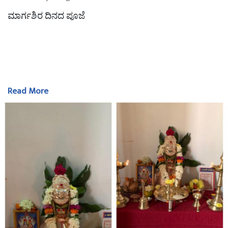
ಮಾರ್ಗಶಿರ ದಿನದ ಪೂಜೆ
Read More
ಶ್ರಾವಣ ಮತ್ತು ದೀಪಾವಳಿ ಹಬ್ಬದ ನಂತರ ಇಲ್ಲಿ ಮತ್ತೊಂದು ಪೂಜೆ
ಬರುತ್ತದೆ, ಅದು ಮಾರ್ಗಶಿರ ಪೂಜೆ. ಹಿಂದು ಸಂಪ್ರದಾಯದ ಪ್ರಕಾರ ಇ
ಡೀ ವರ್ಷದಲ್ಲಿ ಮಾರ್ಗಶಿರ ಅತ್ಯಂತ ಮಂಗಳಕರ ತಿಂಗಳು. ಮಾರ್ಗ
ಶಿರ ಮಾಸಕ್ಕೆ ವಿಶೇಷ ಮಹತ್ವವಿದೆ.
ಮಾರ್ಗಶಿರ ಮಾಸದಲ್ಲಿ ಪ್ರತಿ ಗುರುವಾರದಂದು ಲಕ್ಷ್ಮಿ ಪೂಜೆಯನ್ನು
ಮಾಡಲಾಗುತ್ತದೆ.ಈ ಪೂಜೆಯನ್ನು ಮಾಡುವುದರಿಂದ ನಾವು ನಮ್ಮ
ದೈನಂದಿನ ಜೀವನದಲ್ಲಿ ಬಹಳಷ್ಟು ಸಂತೋಷ, ಸಂಪತ್ತು ಮತ್ತು ಸ