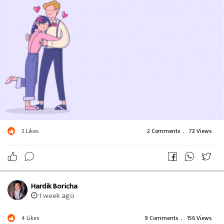
2
Likes
2 Comments
.
72 Views
Hardik Boricha
1 week ago
4
Likes
9 Comments
.
156 Views