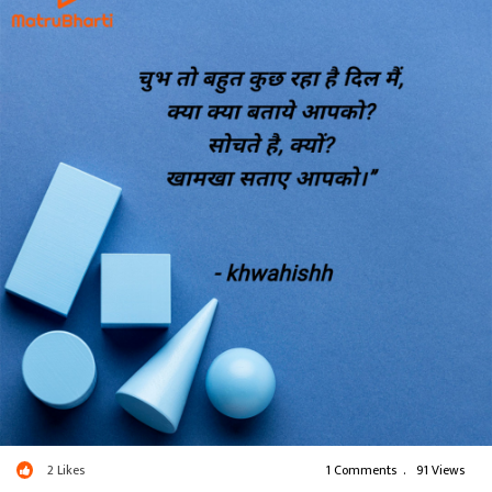
- khwahishh
2
Likes
1 Comments
.
91 Views