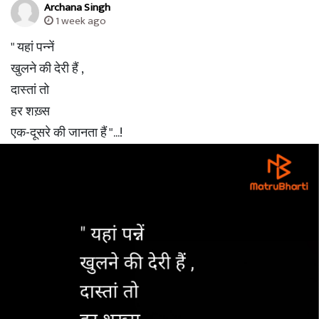
Archana Singh
1 week ago
" यहां पन्नें
खुलने की देरी हैं ,
दास्तां तो
हर शख़्स
एक-दूसरे की जानता हैं "...!
अर्चना सिंह ✍🏻
- Archana Singh