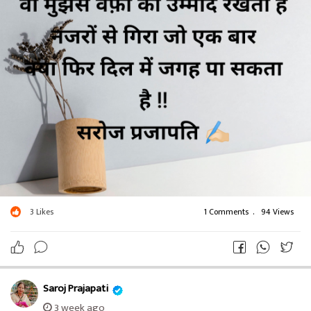
3
Likes
1 Comments
.
94 Views
Saroj Prajapati
3 week ago