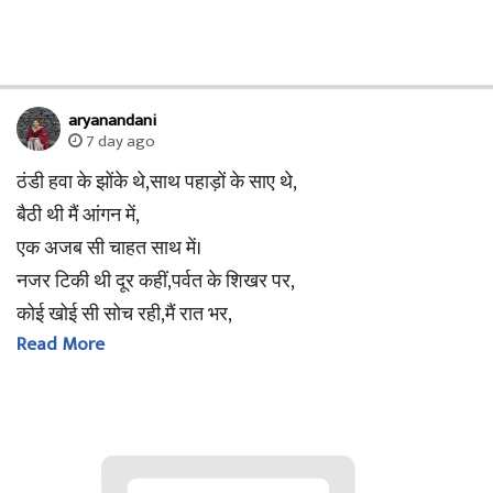
aryanandani
7 day ago
ठंडी हवा के झोंके थे,साथ पहाड़ों के साए थे,
बैठी थी मैं आंगन में,
एक अजब सी चाहत साथ में।
नजर टिकी थी दूर कहीं,पर्वत के शिखर पर,
कोई खोई सी सोच रही,मैं रात भर,
Read More
बस रात भर।चांद की वो रोशनी थी,तारों का वो घेरा था
,उस ऊंचे से पर्वत पर
,मानो जादू का कोई डेरा था।मां से पूछा—
मां बोलो,क्या छुपा है उस शिखर पर?
मां हंसकर बोली—