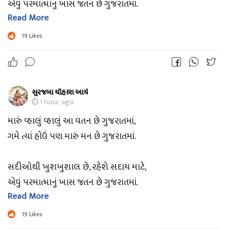
એવું પરમાત્માનું ખાસ જતન છે ગુજરાતમાં.
Read More
આવકારે દરેકને ને સંભાળે ભાઈબંધુની જેમ,
19
Likes
તેવા મૃદુ હૈયાવાળું દરેક જણ છે ગુજરાતમાં.
સુરજબા ચૌહાણ આર્ય
ગુજરાત સ્થાપના દિવસની વધામણી.
1 hour ago
મારું વ્હાલું વ્હાલું આ વતન છે ગુજરાતમાં,
ગમે ત્યાં હોઉં પણ મારું મન છે ગુજરાતમાં.
સદીઓથી ખુશખુશાલ છે, રહેશે સદાય માટે,
એવું પરમાત્માનું ખાસ જતન છે ગુજરાતમાં.
Read More
આવકારે દરેકને ને સંભાળે ભાઈબંધુની જેમ,
19
Likes
તેવા મૃદુ હૈયાવાળું દરેક જણ છે ગુજરાતમાં.