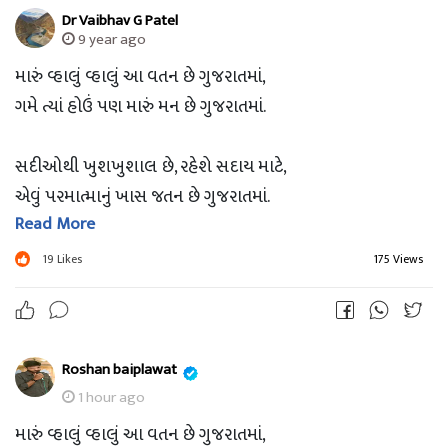
Dr Vaibhav G Patel
9 year ago
મારું વ્હાલું વ્હાલું આ વતન છે ગુજરાતમાં,
ગમે ત્યાં હોઉં પણ મારું મન છે ગુજરાતમાં.
સદીઓથી ખુશખુશાલ છે, રહેશે સદાય માટે,
એવું પરમાત્માનું ખાસ જતન છે ગુજરાતમાં.
Read More
આવકારે દરેકને ને સંભાળે ભાઈબંધુની જેમ,
19
Likes
175 Views
તેવા મૃદુ હૈયાવાળું દરેક જણ છે ગુજરાતમાં.
Roshan baiplawat
ગુજરાત સ્થાપના દિવસની વધામણી.
1 hour ago
મારું વ્હાલું વ્હાલું આ વતન છે ગુજરાતમાં,