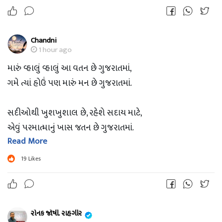
Chandni
ગુજરાત સ્થાપના દિવસની વધામણી.
1 hour ago
મારું વ્હાલું વ્હાલું આ વતન છે ગુજરાતમાં,
ગમે ત્યાં હોઉં પણ મારું મન છે ગુજરાતમાં.
સદીઓથી ખુશખુશાલ છે, રહેશે સદાય માટે,
એવું પરમાત્માનું ખાસ જતન છે ગુજરાતમાં.
Read More
આવકારે દરેકને ને સંભાળે ભાઈબંધુની જેમ,
19
Likes
તેવા મૃદુ હૈયાવાળું દરેક જણ છે ગુજરાતમાં.
રોનક જોષી. રાહગીર
ગુજરાત સ્થાપના દિવસની વધામણી.