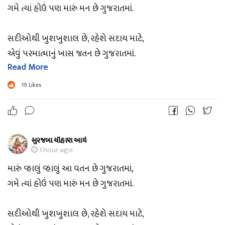
ગમે ત્યાં હોઉં પણ મારું મન છે ગુજરાતમાં.
સદીઓથી ખુશખુશાલ છે, રહેશે સદાય માટે,
એવું પરમાત્માનું ખાસ જતન છે ગુજરાતમાં.
Read More
આવકારે દરેકને ને સંભાળે ભાઈબંધુની જેમ,
19
Likes
તેવા મૃદુ હૈયાવાળું દરેક જણ છે ગુજરાતમાં.
સુરજબા ચૌહાણ આર્ય
ગુજરાત સ્થાપના દિવસની વધામણી.
1 hour ago
મારું વ્હાલું વ્હાલું આ વતન છે ગુજરાતમાં,
ગમે ત્યાં હોઉં પણ મારું મન છે ગુજરાતમાં.
સદીઓથી ખુશખુશાલ છે, રહેશે સદાય માટે,