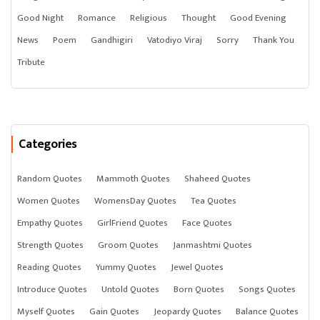
Good Night
Romance
Religious
Thought
Good Evening
News
Poem
Gandhigiri
Vatodiyo Viraj
Sorry
Thank You
Tribute
Categories
Random Quotes
Mammoth Quotes
Shaheed Quotes
Women Quotes
WomensDay Quotes
Tea Quotes
Empathy Quotes
GirlFriend Quotes
Face Quotes
Strength Quotes
Groom Quotes
Janmashtmi Quotes
Reading Quotes
Yummy Quotes
Jewel Quotes
Introduce Quotes
Untold Quotes
Born Quotes
Songs Quotes
Myself Quotes
Gain Quotes
Jeopardy Quotes
Balance Quotes