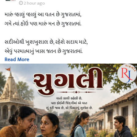
2 hour ago
મારું વ્હાલું વ્હાલું આ વતન છે ગુજરાતમાં,
ગમે ત્યાં હોઉં પણ મારું મન છે ગુજરાતમાં.
સદીઓથી ખુશખુશાલ છે, રહેશે સદાય માટે,
એવું પરમાત્માનું ખાસ જતન છે ગુજરાતમાં.
Read More
આવકારે દરેકને ને સંભાળે ભાઈબંધુની જેમ,
તેવા મૃદુ હૈયાવાળું દરેક જણ છે ગુજરાતમાં.
ગુજરાત સ્થાપના દિવસની વધામણી.