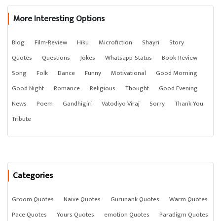
More Interesting Options
Blog
Film-Review
Hiku
Microfiction
Shayri
Story
Quotes
Questions
Jokes
Whatsapp-Status
Book-Review
Song
Folk
Dance
Funny
Motivational
Good Morning
Good Night
Romance
Religious
Thought
Good Evening
News
Poem
Gandhigiri
Vatodiyo Viraj
Sorry
Thank You
Tribute
Categories
Groom Quotes
Naive Quotes
Gurunank Quotes
Warm Quotes
Pace Quotes
Yours Quotes
emotion Quotes
Paradigm Quotes