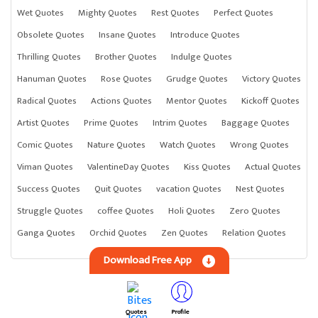
Wet Quotes
Mighty Quotes
Rest Quotes
Perfect Quotes
Obsolete Quotes
Insane Quotes
Introduce Quotes
Thrilling Quotes
Brother Quotes
Indulge Quotes
Hanuman Quotes
Rose Quotes
Grudge Quotes
Victory Quotes
Radical Quotes
Actions Quotes
Mentor Quotes
Kickoff Quotes
Artist Quotes
Prime Quotes
Intrim Quotes
Baggage Quotes
Comic Quotes
Nature Quotes
Watch Quotes
Wrong Quotes
Viman Quotes
ValentineDay Quotes
Kiss Quotes
Actual Quotes
Success Quotes
Quit Quotes
vacation Quotes
Nest Quotes
Struggle Quotes
coffee Quotes
Holi Quotes
Zero Quotes
Ganga Quotes
Orchid Quotes
Zen Quotes
Relation Quotes
Download Free App
Quotes
Profile