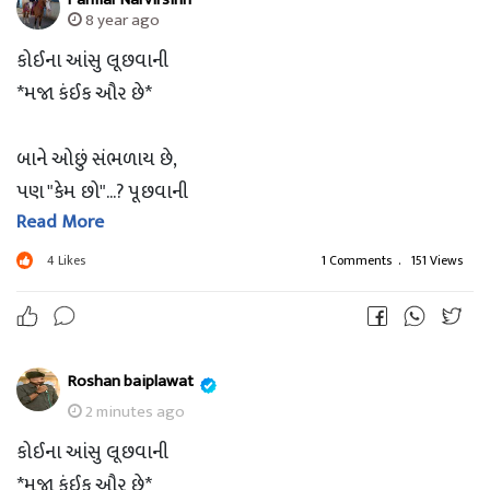
8 year ago
કોઈના આંસુ લૂછવાની
*મજા કંઈક ઔર છે*
બાને ઓછું સંભળાય છે,
પણ "કેમ છો"...? પૂછવાની
Read More
*મજા કંઈક ઔર છે.*
4
Likes
1 Comments
.
151 Views
ભલે પડખા ફેરવી ને
સુતા હોઇએ
વ્યવસ્થિત ઝગડા પછી,
Roshan baiplawat
અડધી રાતે ઉઠીને
2 minutes ago
ચાદર ઓઢાડવાની
કોઈના આંસુ લૂછવાની
*મજા કંઈક ઔર છે.*
*મજા કંઈક ઔર છે*