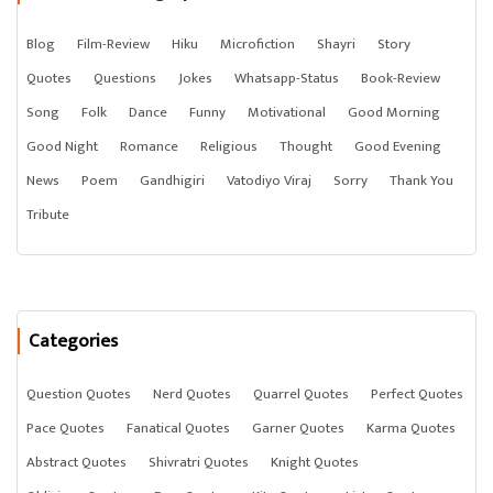
હા, દોસ્તોએ કાયમ મારા
આંસુઓને ખભો ધર્યો છે,
Blog
Film-Review
Hiku
Microfiction
Shayri
Story
આમ તો બધી
Quotes
Questions
Jokes
Whatsapp-Status
Book-Review
અંગત વાતો છે પણ..,
Song
Folk
Dance
Funny
Motivational
Good Morning
કહી દેવાની
Good Night
Romance
Religious
Thought
Good Evening
*મજા કંઈક ઔર છે.*
News
Poem
Gandhigiri
Vatodiyo Viraj
Sorry
Thank You
Tribute
?
Categories
Question Quotes
Nerd Quotes
Quarrel Quotes
Perfect Quotes
Pace Quotes
Fanatical Quotes
Garner Quotes
Karma Quotes
Abstract Quotes
Shivratri Quotes
Knight Quotes