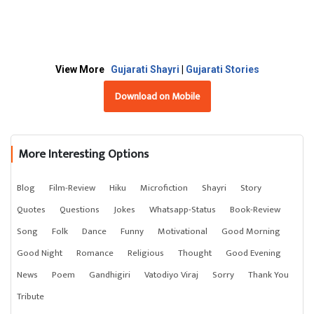
View More
Gujarati Shayri
|
Gujarati Stories
Download on Mobile
More Interesting Options
Blog
Film-Review
Hiku
Microfiction
Shayri
Story
Quotes
Questions
Jokes
Whatsapp-Status
Book-Review
Song
Folk
Dance
Funny
Motivational
Good Morning
Good Night
Romance
Religious
Thought
Good Evening
News
Poem
Gandhigiri
Vatodiyo Viraj
Sorry
Thank You
Tribute