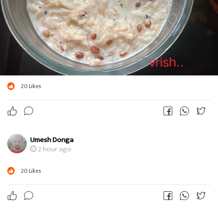
20
Likes
Umesh Donga
2 hour ago
20
Likes