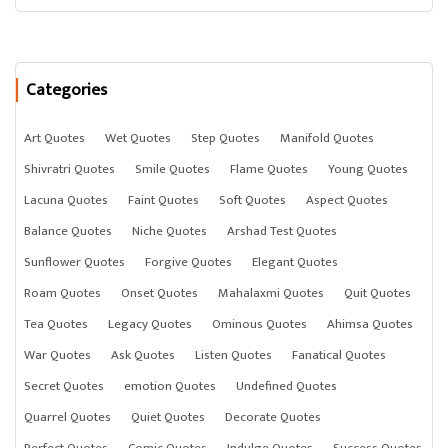
Categories
Art Quotes
Wet Quotes
Step Quotes
Manifold Quotes
Shivratri Quotes
Smile Quotes
Flame Quotes
Young Quotes
Lacuna Quotes
Faint Quotes
Soft Quotes
Aspect Quotes
Balance Quotes
Niche Quotes
Arshad Test Quotes
Sunflower Quotes
Forgive Quotes
Elegant Quotes
Roam Quotes
Onset Quotes
Mahalaxmi Quotes
Quit Quotes
Tea Quotes
Legacy Quotes
Ominous Quotes
Ahimsa Quotes
War Quotes
Ask Quotes
Listen Quotes
Fanatical Quotes
Secret Quotes
emotion Quotes
Undefined Quotes
Quarrel Quotes
Quiet Quotes
Decorate Quotes
Perfect Quotes
Comic Quotes
Indulge Quotes
Success Quotes