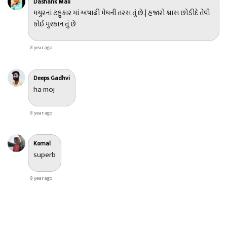
Dashank Mali
મયુરનાં ટહુકાર માં અષાઢી મેઘની તરસ તું છે.| હજારો શ્વાસ છોડીદે તેવી
કોઈ મુસ્કાન તું છે
8 year ago
Deeps Gadhvi
ha moj
8 year ago
Komal
superb
8 year ago