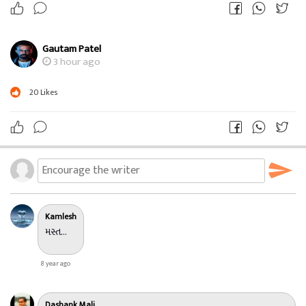
Gautam Patel
3 hour ago
20
Likes
Kamlesh
મસ્ત...
8 year ago
Dashank Mali