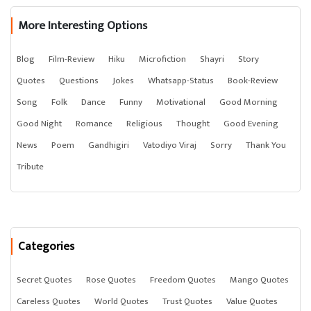
More Interesting Options
Blog
Film-Review
Hiku
Microfiction
Shayri
Story
Quotes
Questions
Jokes
Whatsapp-Status
Book-Review
Song
Folk
Dance
Funny
Motivational
Good Morning
Good Night
Romance
Religious
Thought
Good Evening
News
Poem
Gandhigiri
Vatodiyo Viraj
Sorry
Thank You
Tribute
Categories
Secret Quotes
Rose Quotes
Freedom Quotes
Mango Quotes
Careless Quotes
World Quotes
Trust Quotes
Value Quotes