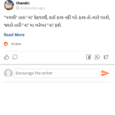
Chandni
41 minutes ago
"પગલી" તારા "ના" કેહવાથી, કાઈ ફરક નહી પડે. ફરક તો ત્યારે પડશે,
જ્યારે તારી "ના" મા ખરેખર "ના" હશે.
Read More
10
Likes