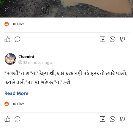
10
Likes
Chandni
32 minutes ago
"પગલી" તારા "ના" કેહવાથી, કાઈ ફરક નહી પડે. ફરક તો ત્યારે પડશે,
જ્યારે તારી "ના" મા ખરેખર "ના" હશે.
Read More
10
Likes