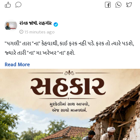
રોનક જોષી. રાહગીર
15 minutes ago
"પગલી" તારા "ના" કેહવાથી, કાઈ ફરક નહી પડે. ફરક તો ત્યારે પડશે,
જ્યારે તારી "ના" મા ખરેખર "ના" હશે.
Read More