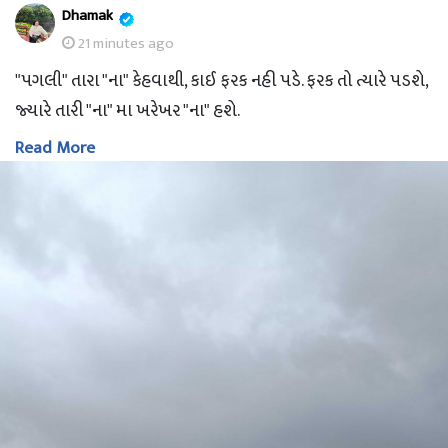
Dhamak
21 minutes ago
"પગલી" તારા "ના" કેહવાથી, કાઈ ફરક નહી પડે. ફરક તો ત્યારે પડશે,
જ્યારે તારી "ના" મા ખરેખર "ના" હશે.
Read More