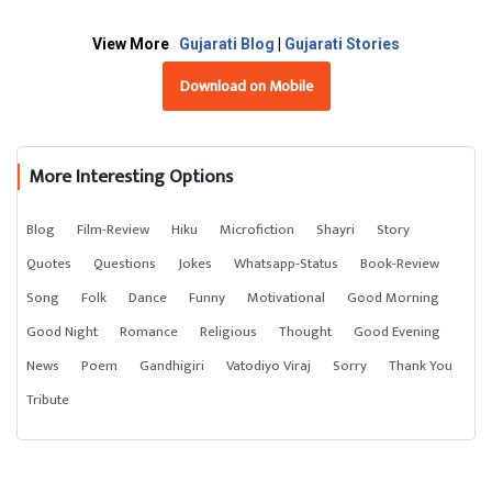
View More
Gujarati Blog
|
Gujarati Stories
Download on Mobile
More Interesting Options
Blog
Film-Review
Hiku
Microfiction
Shayri
Story
Quotes
Questions
Jokes
Whatsapp-Status
Book-Review
Song
Folk
Dance
Funny
Motivational
Good Morning
Good Night
Romance
Religious
Thought
Good Evening
News
Poem
Gandhigiri
Vatodiyo Viraj
Sorry
Thank You
Tribute