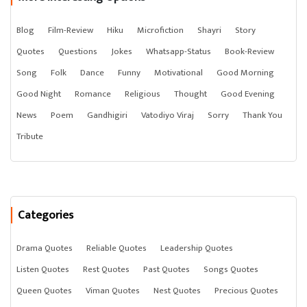
Blog
Film-Review
Hiku
Microfiction
Shayri
Story
Quotes
Questions
Jokes
Whatsapp-Status
Book-Review
Song
Folk
Dance
Funny
Motivational
Good Morning
Good Night
Romance
Religious
Thought
Good Evening
News
Poem
Gandhigiri
Vatodiyo Viraj
Sorry
Thank You
Tribute
Categories
Drama Quotes
Reliable Quotes
Leadership Quotes
Listen Quotes
Rest Quotes
Past Quotes
Songs Quotes
Queen Quotes
Viman Quotes
Nest Quotes
Precious Quotes