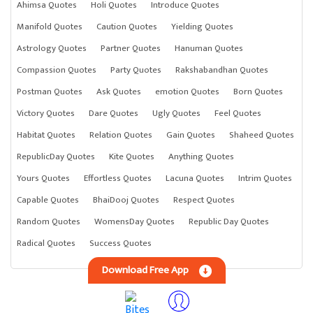
Ahimsa Quotes
Holi Quotes
Introduce Quotes
Manifold Quotes
Caution Quotes
Yielding Quotes
Astrology Quotes
Partner Quotes
Hanuman Quotes
Compassion Quotes
Party Quotes
Rakshabandhan Quotes
Postman Quotes
Ask Quotes
emotion Quotes
Born Quotes
Victory Quotes
Dare Quotes
Ugly Quotes
Feel Quotes
Habitat Quotes
Relation Quotes
Gain Quotes
Shaheed Quotes
RepublicDay Quotes
Kite Quotes
Anything Quotes
Yours Quotes
Effortless Quotes
Lacuna Quotes
Intrim Quotes
Capable Quotes
BhaiDooj Quotes
Respect Quotes
Random Quotes
WomensDay Quotes
Republic Day Quotes
Radical Quotes
Success Quotes
Download Free App