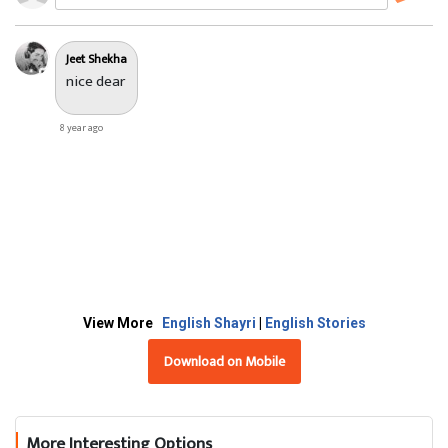
मैं कहाँ ढूढूँ
इस दुनिया में
Jeet Shekha
nice dear
उस दुनिया में
बर्फ जमी है
8 year ago
एक पर्त बनी
मैं ठिठुर रही
मैं सिकुड़ रही
न होश मुझे
न हवास मेरा
मैं गुमसुम सी
टूटा विश्वास मेरा
View More
English Shayri
|
English Stories
Download on Mobile
More Interesting Options