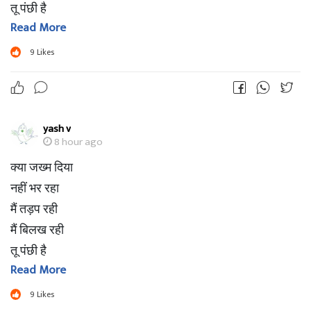
तू पंछी है
Read More
या भँवरा है
रस ले गया
9
Likes
मेरे जीवन का
मैं सूख रही
मैं बिखर रही
yash v
तू कहाँ छिपा
8 hour ago
मैं कहाँ ढूढूँ
क्या जख्म दिया
इस दुनिया में
नहीं भर रहा
उस दुनिया में
मैं तड़प रही
बर्फ जमी है
मैं बिलख रही
एक पर्त बनी
तू पंछी है
मैं ठिठुर रही
Read More
या भँवरा है
मैं सिकुड़ रही
रस ले गया
9
Likes
न होश मुझे