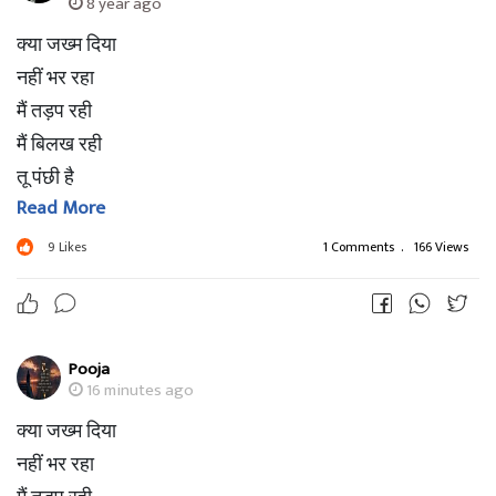
8 year ago
क्या जख्म दिया
नहीं भर रहा
मैं तड़प रही
मैं बिलख रही
तू पंछी है
Read More
या भँवरा है
रस ले गया
9
Likes
1 Comments
.
166 Views
मेरे जीवन का
मैं सूख रही
मैं बिखर रही
Pooja
तू कहाँ छिपा
16 minutes ago
मैं कहाँ ढूढूँ
क्या जख्म दिया
इस दुनिया में
नहीं भर रहा
उस दुनिया में