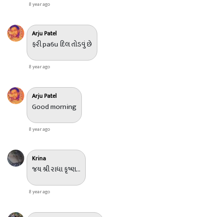
8 year ago
Arju Patel
ફરી pa6u દિલ તોડવું છે
8 year ago
Arju Patel
Good morning
8 year ago
Krina
જય શ્રી રાધા કૃષ્ણ...
8 year ago