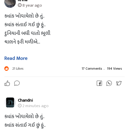
8 year ago
ક્યાંક ખોવાયેલો છે તું..
ક્યાંક સંતાઈ ગઈ છું હું..
દુનિયાની બધી વાતો ભૂલી
ચાલને ફરી મળીએ...
Read More
એકબીજાથી નજરો મેળવતા..
ધીરે ધીરે હાથ માં હાથ પકડતા..
21
Likes
17 Comments
.
194 Views
કોઈ સ્થળે બેસવા માટે
ચાલને ફરી મળીએ...
Chandni
એકબીજાને ગમતાં dp,status રાખીને..
2 minutes ago
વિડિયો કોલ માં ચાલને વાત કરીએ..
ક્યાંક ખોવાયેલો છે તું..
કંઈ નઈ તો એક સેલ્ફી પાડવા
ક્યાંક સંતાઈ ગઈ છું હું..
ચાલને ફરી મળીએ...