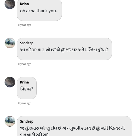
Krina
oh acha thank you...
8 year ago
Ssndeep
આ તમૅ DP મા રાખૉ છૉ એ @જૉરદાર અનૅ મસ્તિના હૉય છૅ
8 year ago
Krina
પિકચર?
8 year ago
Ssndeep
જી @તમારુ બૉલતુ દીલ છૅ એ અનુભવી શકાય છૅ @પછી પિકચર ની
વાત બાકી રહી ગઈ