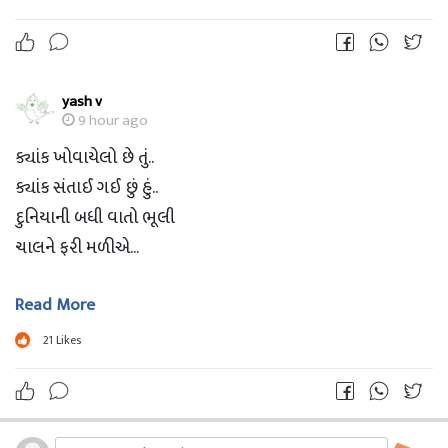
yash v
9 hour ago
ક્યાંક ખોવાયેલો છે તું..
ક્યાંક સંતાઈ ગઈ છું હું..
દુનિયાની બધી વાતો ભૂલી
ચાલને ફરી મળીએ...
Read More
એકબીજાથી નજરો મેળવતા..
ધીરે ધીરે હાથ માં હાથ પકડતા..
21
Likes
કોઈ સ્થળે બેસવા માટે
ચાલને ફરી મળીએ...