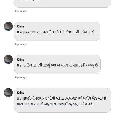
8 year ago
Krina
#sndeep Bhai... બસ દિલ બોલે છે એજ છાપી દઈએ છીએ....
8 year ago
Krina
#arju દિલ તો નથી તોડવું પણ એ સમય માં પાછાં ફરી આવવું છે
8 year ago
Krina
#vi શબ્દો તો કદાચ નઈ પોચી સકતા...બસ લાગણી પહોંચે એજ બઉ છે
મારા માટે...બસ મારો અહેસાસ જળવાઈ રહે વધુ કાઈ જ નઈ...