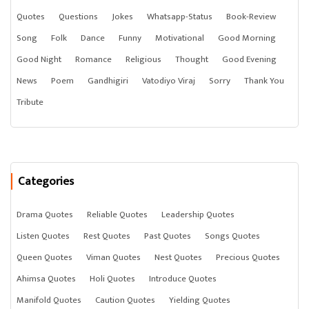
Quotes
Questions
Jokes
Whatsapp-Status
Book-Review
Song
Folk
Dance
Funny
Motivational
Good Morning
Good Night
Romance
Religious
Thought
Good Evening
News
Poem
Gandhigiri
Vatodiyo Viraj
Sorry
Thank You
Tribute
Categories
Drama Quotes
Reliable Quotes
Leadership Quotes
Listen Quotes
Rest Quotes
Past Quotes
Songs Quotes
Queen Quotes
Viman Quotes
Nest Quotes
Precious Quotes
Ahimsa Quotes
Holi Quotes
Introduce Quotes
Manifold Quotes
Caution Quotes
Yielding Quotes