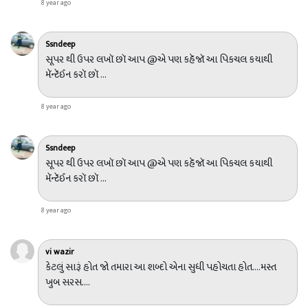
8 year ago
Ssndeep
સૂપર થી ઉપર લખૉ છૉ આપ @એ પણ કહૅજૉ આ પિકચલ કયાથી
મૅન્ટૅઈન કરૉ છૉ ...
8 year ago
Ssndeep
સૂપર થી ઉપર લખૉ છૉ આપ @એ પણ કહૅજૉ આ પિકચલ કયાથી
મૅન્ટૅઈન કરૉ છૉ ...
8 year ago
vi wazir
કેટલું સારૂં હોત જો તમારા આ શબ્દો એના સુધી પહોચતા હોત....મસ્ત
ખુબ સરસ....