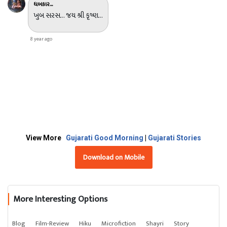
ધબકાર...
ખુબ સરસ... જય શ્રી કૃષ્ણ...
8 year ago
View More
Gujarati Good Morning
|
Gujarati Stories
Download on Mobile
More Interesting Options
Blog
Film-Review
Hiku
Microfiction
Shayri
Story