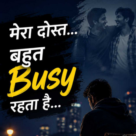
ગમે તેવી ખરાબ પરિસ્થિતિમાં પણ હકારાત્મક રહેવું જરૂરી છે , કોઈ
મુશ્કેલી મોટી નહીં લાગે.