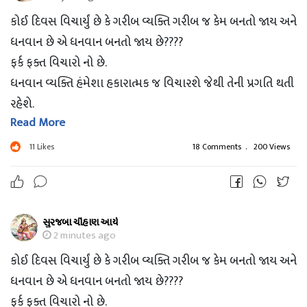
કોઈ દિવસ વિચાર્યું છે કે ગરીબ વ્યક્તિ ગરીબ જ કેમ બનતો જાય અને
ધનવાન છે એ ધનવાન બનતો જાય છે????
ફર્ક ફક્ત વિચારો નો છે.
ધનવાન વ્યક્તિ હંમેશા હકારાત્મક જ વિચારશે જેથી તેની પ્રગતિ થતી
રહેશે.
Read More
ગરીબ વ્યક્તિ મહેનત કરશે તો થોડુ હકારાત્મક વલણ થાશે અને તેની
પણ પ્રગતિ થશે.
11
Likes
18 Comments
.
200 Views
ગમે તેવી ખરાબ પરિસ્થિતિમાં પણ હકારાત્મક રહેવું જરૂરી છે , કોઈ
મુશ્કેલી મોટી નહીં લાગે.
સુરજબા ચૌહાણ આર્ય
2 minutes ago
કોઈ દિવસ વિચાર્યું છે કે ગરીબ વ્યક્તિ ગરીબ જ કેમ બનતો જાય અને
ધનવાન છે એ ધનવાન બનતો જાય છે????
ફર્ક ફક્ત વિચારો નો છે.