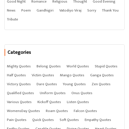
Good Night
Romance
Religious
Thought
Good Evening
News
Poem
Gandhigiri
Vatodiyo Viraj
Sorry
Thank You
Tribute
Categories
Mighty Quotes
Belong Quotes
World Quotes
Stupid Quotes
Half Quotes
Victim Quotes
Mango Quotes
Ganga Quotes
Victory Quotes
Dare Quotes
Young Quotes
Zen Quotes
Qualified Quotes
Uniform Quotes
Onus Quotes
Various Quotes
Kickoff Quotes
Listen Quotes
WomensDay Quotes
Roam Quotes
Falcon Quotes
Pain Quotes
Quick Quotes
Soft Quotes
Empathy Quotes
Earthy Quotes
Capable Quotes
Divine Quotes
Heart Quotes