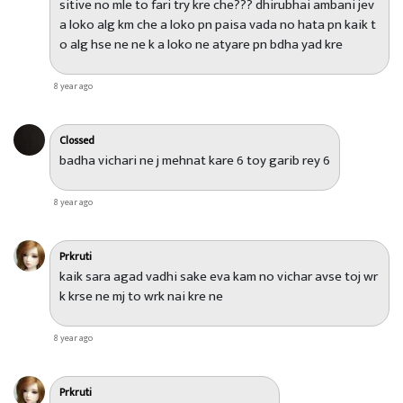
sitive no mle to fari try kre che??? dhirubhai ambani jev
a loko alg km che a loko pn paisa vada no hata pn kaik t
o alg hse ne ne k a loko ne atyare pn bdha yad kre
8 year ago
Clossed
badha vichari ne j mehnat kare 6 toy garib rey 6
8 year ago
Prkruti
kaik sara agad vadhi sake eva kam no vichar avse toj wr
k krse ne mj to wrk nai kre ne
8 year ago
Prkruti