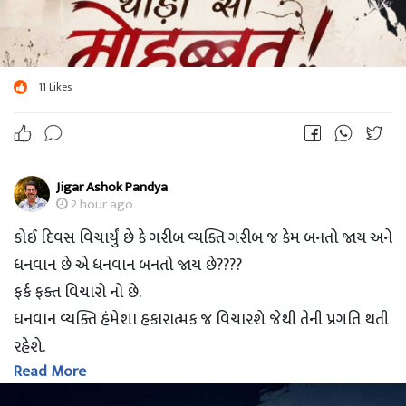
11
Likes
Jigar Ashok Pandya
2 hour ago
કોઈ દિવસ વિચાર્યું છે કે ગરીબ વ્યક્તિ ગરીબ જ કેમ બનતો જાય અને
ધનવાન છે એ ધનવાન બનતો જાય છે????
ફર્ક ફક્ત વિચારો નો છે.
ધનવાન વ્યક્તિ હંમેશા હકારાત્મક જ વિચારશે જેથી તેની પ્રગતિ થતી
રહેશે.
Read More
ગરીબ વ્યક્તિ મહેનત કરશે તો થોડુ હકારાત્મક વલણ થાશે અને તેની
પણ પ્રગતિ થશે.