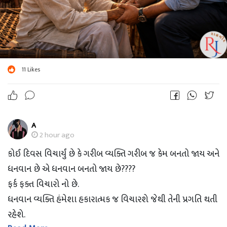
11
Likes
A
2 hour ago
કોઈ દિવસ વિચાર્યું છે કે ગરીબ વ્યક્તિ ગરીબ જ કેમ બનતો જાય અને
ધનવાન છે એ ધનવાન બનતો જાય છે????
ફર્ક ફક્ત વિચારો નો છે.
ધનવાન વ્યક્તિ હંમેશા હકારાત્મક જ વિચારશે જેથી તેની પ્રગતિ થતી
રહેશે.