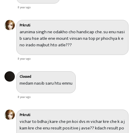
8 year ago
Prkruti
arunima singh ne odakho cho handicap che. su enu nasi
b saru hse atle ene mount vinsan na top pr phochya k e
no irado majbut hto atle???
8 year ago
Clossed
medam nasib saru htu emnu
8 year ago
Prkruti
vichar to bdha j kare che pn koi dvs m vichar kre che k a j
kam kre che enu result positive j avse?? kdach result po