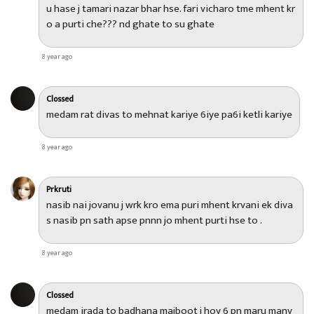
u hase j tamari nazar bhar hse. fari vicharo tme mhent kr
o a purti che??? nd ghate to su ghate
8 year ago
Clossed
medam rat divas to mehnat kariye 6iye pa6i ketli kariye
8 year ago
Prkruti
nasib nai jovanu j wrk kro ema puri mhent krvani ek diva
s nasib pn sath apse pnnn jo mhent purti hse to .
8 year ago
Clossed
medam irada to badhana majboot j hoy 6 pn maru manv