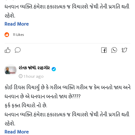
ધનવાન વ્યક્તિ હંમેશા હકારાત્મક જ વિચારશે જેથી તેની પ્રગતિ થતી
રહેશે.
Read More
ગરીબ વ્યક્તિ મહેનત કરશે તો થોડુ હકારાત્મક વલણ થાશે અને તેની
પણ પ્રગતિ થશે.
11
Likes
ગમે તેવી ખરાબ પરિસ્થિતિમાં પણ હકારાત્મક રહેવું જરૂરી છે , કોઈ
મુશ્કેલી મોટી નહીં લાગે.
રોનક જોષી. રાહગીર
1 hour ago
કોઈ દિવસ વિચાર્યું છે કે ગરીબ વ્યક્તિ ગરીબ જ કેમ બનતો જાય અને
ધનવાન છે એ ધનવાન બનતો જાય છે????
ફર્ક ફક્ત વિચારો નો છે.
ધનવાન વ્યક્તિ હંમેશા હકારાત્મક જ વિચારશે જેથી તેની પ્રગતિ થતી
રહેશે.
Read More
ગરીબ વ્યક્તિ મહેનત કરશે તો થોડુ હકારાત્મક વલણ થાશે અને તેની