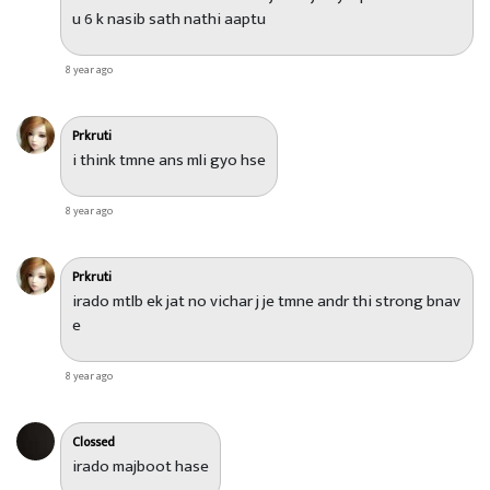
u 6 k nasib sath nathi aaptu
8 year ago
Prkruti
i think tmne ans mli gyo hse
8 year ago
Prkruti
irado mtlb ek jat no vichar j je tmne andr thi strong bnav
e
8 year ago
Clossed
irado majboot hase