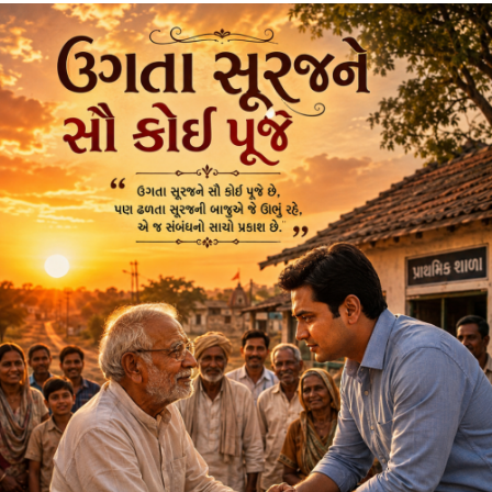
પણ પ્રગતિ થશે.
ગમે તેવી ખરાબ પરિસ્થિતિમાં પણ હકારાત્મક રહેવું જરૂરી છે , કોઈ
મુશ્કેલી મોટી નહીં લાગે.