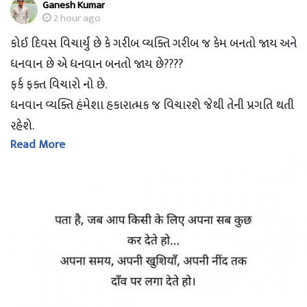
Ganesh Kumar
2 hour ago
કોઈ દિવસ વિચાર્યું છે કે ગરીબ વ્યક્તિ ગરીબ જ કેમ બનતો જાય અને
ધનવાન છે એ ધનવાન બનતો જાય છે????
ફર્ક ફક્ત વિચારો નો છે.
ધનવાન વ્યક્તિ હંમેશા હકારાત્મક જ વિચારશે જેથી તેની પ્રગતિ થતી
રહેશે.
Read More
ગરીબ વ્યક્તિ મહેનત કરશે તો થોડુ હકારાત્મક વલણ થાશે અને તેની
પણ પ્રગતિ થશે.
ગમે તેવી ખરાબ પરિસ્થિતિમાં પણ હકારાત્મક રહેવું જરૂરી છે , કોઈ
મુશ્કેલી મોટી નહીં લાગે.