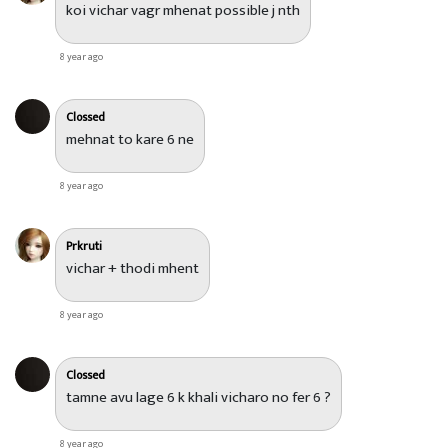
koi vichar vagr mhenat possible j nth
8 year ago
Clossed
mehnat to kare 6 ne
8 year ago
Prkruti
vichar + thodi mhent
8 year ago
Clossed
tamne avu lage 6 k khali vicharo no fer 6 ?
8 year ago