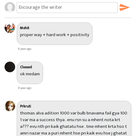
Mohit
proper way + hard work + positivity
8 year ago
Clossed
ok medam
8 year ago
Prkruti
thomas alva adition 1000 var bulb bnavama fail gya 100
1 var ma a success thya . enu rsn su a mhent nota krt
a??? evu nth pn kaik ghatatu hse . tme mhent krta hso t
amri nazar ma a puri mhent hse pn kaik evu hse j ghatat