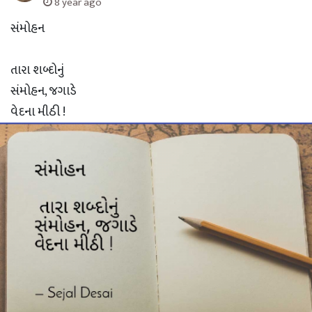
8 year ago
સંમોહન
તારા શબ્દોનું
સંમોહન, જગાડે
વેદના મીઠી !
ડો.સેજલ દેસાઈ
સુરત ?