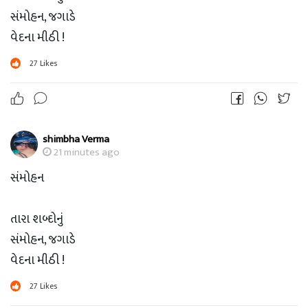
સંમોહન, જગાડે
વેદના મીઠી !
27
Likes
ડો.સેજલ દેસાઈ
સુરત ?
shimbha Verma
21 minutes ago
સંમોહન
તારા શબ્દોનું
સંમોહન, જગાડે
વેદના મીઠી !
27
Likes
ડો.સેજલ દેસાઈ