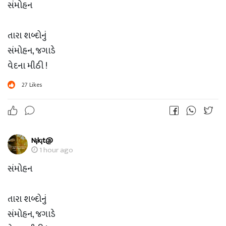
સંમોહન
તારા શબ્દોનું
સંમોહન, જગાડે
વેદના મીઠી !
27
Likes
ડો.સેજલ દેસાઈ
સુરત ?
N¡k¡t@
1 hour ago
સંમોહન
તારા શબ્દોનું
સંમોહન, જગાડે