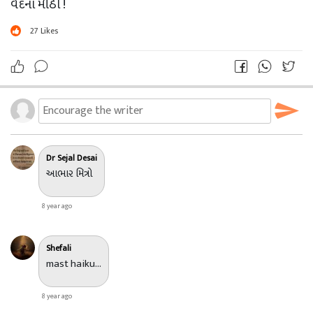
વેદના મીઠી !
27
Likes
ડો.સેજલ દેસાઈ
સુરત ?
Dr Sejal Desai
આભાર મિત્રો
8 year ago
Shefali
mast haiku...
8 year ago