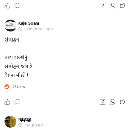
સુરત ?
Kajal Soam
50 minutes ago
સંમોહન
તારા શબ્દોનું
સંમોહન, જગાડે
વેદના મીઠી !
27
Likes
ડો.સેજલ દેસાઈ
સુરત ?
N¡k¡t@
1 hour ago