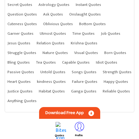
Secret Quotes
Astrology Quotes
Instant Quotes
Question Quotes
Ask Quotes
Onslaught Quotes
Cuteness Quotes
Oblivious Quotes
Bottom Quotes
Garner Quotes
Utmost Quotes
Time Quotes
Job Quotes
Jesus Quotes
Relation Quotes
Krishna Quotes
Struggle Quotes
Nature Quotes
Visual Quotes
Born Quotes
Bling Quotes
Tea Quotes
Capable Quotes
Idiot Quotes
Passive Quotes
Untold Quotes
Songs Quotes
Strength Quotes
Heart Quotes
kindness Quotes
Failure Quotes
Happy Quotes
Justice Quotes
Habitat Quotes
Ganga Quotes
Reliable Quotes
Anything Quotes
Download Free App
Quotes
Profile