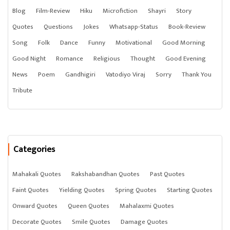
Blog
Film-Review
Hiku
Microfiction
Shayri
Story
Quotes
Questions
Jokes
Whatsapp-Status
Book-Review
Song
Folk
Dance
Funny
Motivational
Good Morning
Good Night
Romance
Religious
Thought
Good Evening
News
Poem
Gandhigiri
Vatodiyo Viraj
Sorry
Thank You
Tribute
Categories
Mahakali Quotes
Rakshabandhan Quotes
Past Quotes
Faint Quotes
Yielding Quotes
Spring Quotes
Starting Quotes
Onward Quotes
Queen Quotes
Mahalaxmi Quotes
Decorate Quotes
Smile Quotes
Damage Quotes