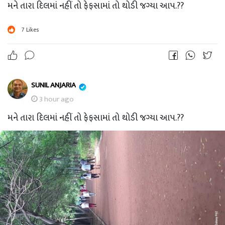
મને તારા દિલમાં નહીં તો ફેફસામાં તો થોડી જગ્યા આપ.??
7
Likes
SUNIL ANJARIA
3 hour ago
મને તારા દિલમાં નહીં તો ફેફસામાં તો થોડી જગ્યા આપ.??