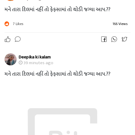
મને તારા દિલમાં નહીં તો ફેફસામાં તો થોડી જગ્યા આપ.??
7
Likes
166 Views
Deepika ki kalam
39 minutes ago
મને તારા દિલમાં નહીં તો ફેફસામાં તો થોડી જગ્યા આપ.??