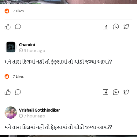
7
Likes
Chandni
5 hour ago
મને તારા દિલમાં નહીં તો ફેફસામાં તો થોડી જગ્યા આપ.??
7
Likes
Vrishali Gotkhindikar
7 hour ago
મને તારા દિલમાં નહીં તો ફેફસામાં તો થોડી જગ્યા આપ.??