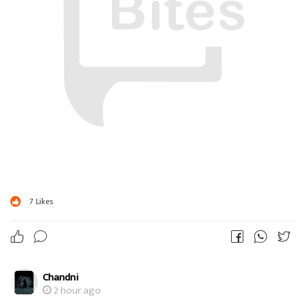
7
Likes
Chandni
2 hour ago