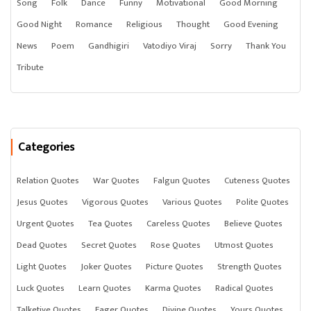
Song
Folk
Dance
Funny
Motivational
Good Morning
Good Night
Romance
Religious
Thought
Good Evening
News
Poem
Gandhigiri
Vatodiyo Viraj
Sorry
Thank You
Tribute
Categories
Relation Quotes
War Quotes
Falgun Quotes
Cuteness Quotes
Jesus Quotes
Vigorous Quotes
Various Quotes
Polite Quotes
Urgent Quotes
Tea Quotes
Careless Quotes
Believe Quotes
Dead Quotes
Secret Quotes
Rose Quotes
Utmost Quotes
Light Quotes
Joker Quotes
Picture Quotes
Strength Quotes
Luck Quotes
Learn Quotes
Karma Quotes
Radical Quotes
Talketive Quotes
Eager Quotes
Divine Quotes
Yours Quotes