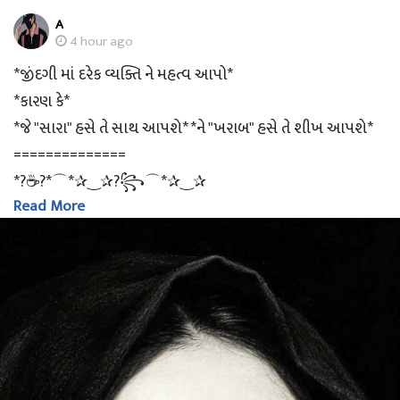
A
4 hour ago
*જીંદગી માં દરેક વ્યક્તિ ને મહત્વ આપો*
*કારણ કે*
*જે "સારા" હસે તે સાથ આપશે* *ને "ખરાબ" હસે તે શીખ આપશે*
==============
*?☕?*⌒*✰‿✰?꧂⌒*✰‿✰
Read More
_? *?‌?‌?‌?‌ ?‌?‌?‌?‌?‌?‌?‌* ?_
*_?Have A ❣Nice Day_*?