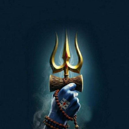
*_?Have A ❣Nice Day_*?