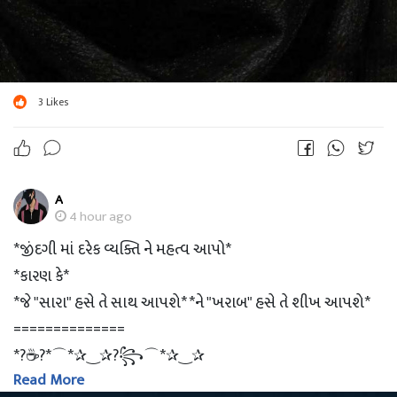
3
Likes
A
4 hour ago
*જીંદગી માં દરેક વ્યક્તિ ને મહત્વ આપો*
*કારણ કે*
*જે "સારા" હસે તે સાથ આપશે* *ને "ખરાબ" હસે તે શીખ આપશે*
==============
*?☕?*⌒*✰‿✰?꧂⌒*✰‿✰
Read More
_? *?‌?‌?‌?‌ ?‌?‌?‌?‌?‌?‌?‌* ?_