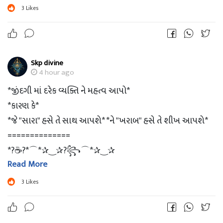
*_?Have A ❣Nice Day_*?
3
Likes
Skp divine
4 hour ago
*જીંદગી માં દરેક વ્યક્તિ ને મહત્વ આપો*
*કારણ કે*
*જે "સારા" હસે તે સાથ આપશે* *ને "ખરાબ" હસે તે શીખ આપશે*
==============
*?☕?*⌒*✰‿✰?꧂⌒*✰‿✰
Read More
_? *?‌?‌?‌?‌ ?‌?‌?‌?‌?‌?‌?‌* ?_
*_?Have A ❣Nice Day_*?
3
Likes