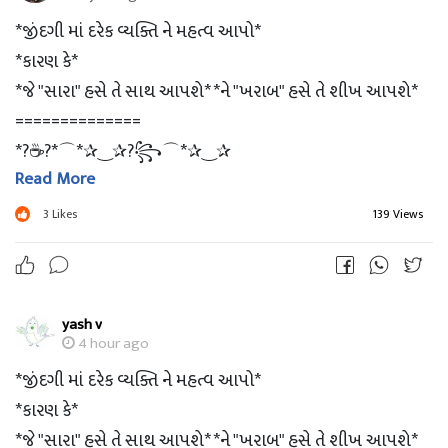
*જીંદગી માં દરેક વ્યક્તિ ને મહત્વ આપો*
*કારણ કે*
*જે "સારા" હસે તે સાથ આપશે* *ને "ખરાબ" હસે તે શીખ આપશે*
==============
*?☕?*⌒*✰‿✰?꧂⌒*✰‿✰
Read More
_? *?‌?‌?‌?‌ ?‌?‌?‌?‌?‌?‌?‌* ?_
*_?Have A ❣Nice Day_*?
3
Likes
139 Views
yash v
4 hour ago
*જીંદગી માં દરેક વ્યક્તિ ને મહત્વ આપો*
*કારણ કે*
*જે "સારા" હસે તે સાથ આપશે* *ને "ખરાબ" હસે તે શીખ આપશે*