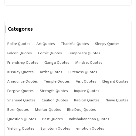
Categories
Polite Quotes
Art Quotes
Thankful Quotes
Sleepy Quotes
Falcon Quotes
Comic Quotes
Temporary Quotes
Friendship Quotes
Ganga Quotes
Mindset Quotes
KissDay Quotes
Artist Quotes
Cuteness Quotes
Announce Quotes
Temple Quotes
Visit Quotes
Elegant Quotes
Forgive Quotes
Strength Quotes
Inquire Quotes
Shaheed Quotes
Caution Quotes
Radical Quotes
Naive Quotes
Born Quotes
Mentor Quotes
BhaiDooj Quotes
Question Quotes
Past Quotes
Rakshabandhan Quotes
Yielding Quotes
Symptom Quotes
emotion Quotes