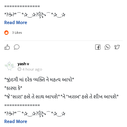
==============
*?☕?*⌒*✰‿✰?꧂⌒*✰‿✰
Read More
_? *?‌?‌?‌?‌ ?‌?‌?‌?‌?‌?‌?‌* ?_
*_?Have A ❣Nice Day_*?
3
Likes
yash v
4 hour ago
*જીંદગી માં દરેક વ્યક્તિ ને મહત્વ આપો*
*કારણ કે*
*જે "સારા" હસે તે સાથ આપશે* *ને "ખરાબ" હસે તે શીખ આપશે*
==============
*?☕?*⌒*✰‿✰?꧂⌒*✰‿✰
Read More
_? *?‌?‌?‌?‌ ?‌?‌?‌?‌?‌?‌?‌* ?_