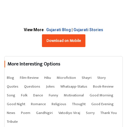
View More
Gujarati Blog
|
Gujarati Stories
Download on Mobile
More Interesting Options
Blog
Film-Review
Hiku
Microfiction
Shayri
Story
Quotes
Questions
Jokes
Whatsapp-Status
Book-Review
Song
Folk
Dance
Funny
Motivational
Good Morning
Good Night
Romance
Religious
Thought
Good Evening
News
Poem
Gandhigiri
Vatodiyo Viraj
Sorry
Thank You
Tribute