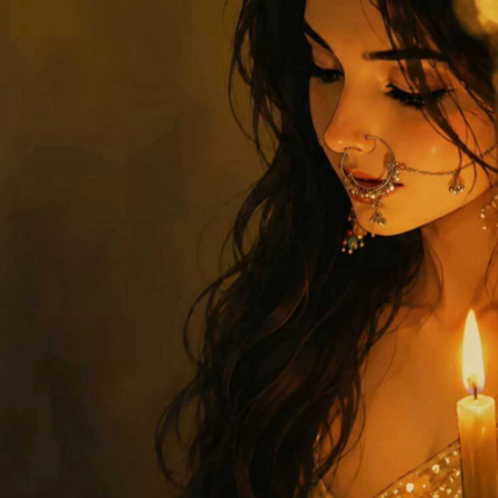
*G⭕⭕D 〽⭕➰N❗NG*
*?Jay Swaminarayan?*