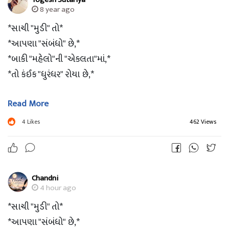
8 year ago
*સાચી "મુડી" તો*
*આપણા "સંબંધો" છે,*
*બાકી "મહેલો"ની "એકલતા"માં,*
*તો કંઈક "ધુરંધર" રોયા છે,*
Read More
*"માટી" જ આપણને*
*"જકડી" રાખશે,*
4
Likes
462 Views
*બાકી "આરસ" પર તો*
*ઘણા લોકોને*
*લપસતા" જોયા છે."..!!!*
Chandni
4 hour ago
*G⭕⭕D 〽⭕➰N❗NG*
*સાચી "મુડી" તો*
*આપણા "સંબંધો" છે,*
*?Jay Swaminarayan?*