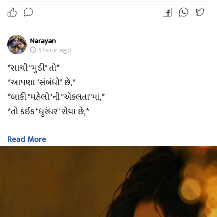
Narayan
5 hour ago
*સાચી "મુડી" તો*
*આપણા "સંબંધો" છે,*
*બાકી "મહેલો"ની "એકલતા"માં,*
*તો કંઈક "ધુરંધર" રોયા છે,*
Read More
*"માટી" જ આપણને*
*"જકડી" રાખશે,*
*બાકી "આરસ" પર તો*
*ઘણા લોકોને*
*લપસતા" જોયા છે."..!!!*