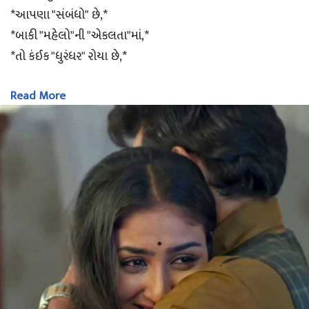
*આપણા "સંબંધો" છે,*
*બાકી "મહેલો"ની "એકલતા"માં,*
*તો કંઈક "ધુરંધર" રોયા છે,*
Read More
*"માટી" જ આપણને*
*"જકડી" રાખશે,*
*બાકી "આરસ" પર તો*
*ઘણા લોકોને*
*લપસતા" જોયા છે."..!!!*
*G⭕⭕D 〽⭕➰N❗NG*
*?Jay Swaminarayan?*