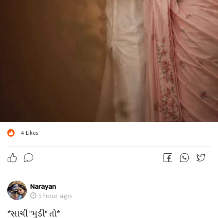
4
Likes
Narayan
5 hour ago
*સાચી "મુડી" તો*