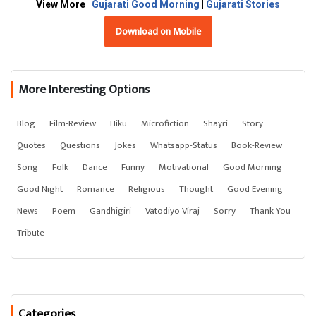
View More
Gujarati Good Morning
|
Gujarati Stories
Download on Mobile
More Interesting Options
Blog
Film-Review
Hiku
Microfiction
Shayri
Story
Quotes
Questions
Jokes
Whatsapp-Status
Book-Review
Song
Folk
Dance
Funny
Motivational
Good Morning
Good Night
Romance
Religious
Thought
Good Evening
News
Poem
Gandhigiri
Vatodiyo Viraj
Sorry
Thank You
Tribute
Categories