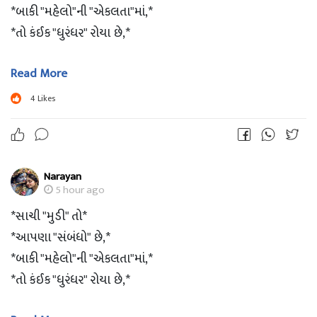
*બાકી "મહેલો"ની "એકલતા"માં,*
*તો કંઈક "ધુરંધર" રોયા છે,*
Read More
*"માટી" જ આપણને*
*"જકડી" રાખશે,*
4
Likes
*બાકી "આરસ" પર તો*
*ઘણા લોકોને*
*લપસતા" જોયા છે."..!!!*
Narayan
5 hour ago
*G⭕⭕D 〽⭕➰N❗NG*
*સાચી "મુડી" તો*
*આપણા "સંબંધો" છે,*
*?Jay Swaminarayan?*
*બાકી "મહેલો"ની "એકલતા"માં,*
*તો કંઈક "ધુરંધર" રોયા છે,*