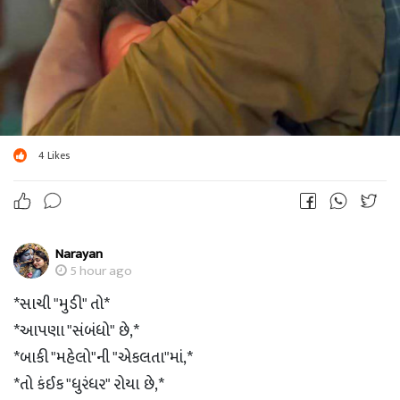
4
Likes
Narayan
5 hour ago
*સાચી "મુડી" તો*
*આપણા "સંબંધો" છે,*
*બાકી "મહેલો"ની "એકલતા"માં,*
*તો કંઈક "ધુરંધર" રોયા છે,*