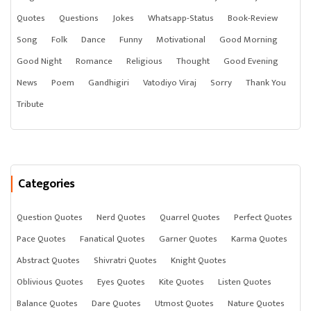
Quotes
Questions
Jokes
Whatsapp-Status
Book-Review
Song
Folk
Dance
Funny
Motivational
Good Morning
Good Night
Romance
Religious
Thought
Good Evening
News
Poem
Gandhigiri
Vatodiyo Viraj
Sorry
Thank You
Tribute
Categories
Question Quotes
Nerd Quotes
Quarrel Quotes
Perfect Quotes
Pace Quotes
Fanatical Quotes
Garner Quotes
Karma Quotes
Abstract Quotes
Shivratri Quotes
Knight Quotes
Oblivious Quotes
Eyes Quotes
Kite Quotes
Listen Quotes
Balance Quotes
Dare Quotes
Utmost Quotes
Nature Quotes