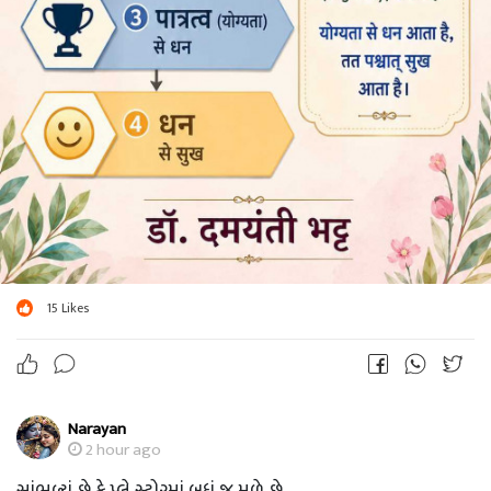
15
Likes
Narayan
2 hour ago
સાંભળ્યું છે કે પ્લે સ્ટોરમાં બધું જ મળે છે...