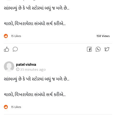
સાંભળ્યું છે કે પ્લે સ્ટોરમાં બધું જ મળે છે...
ચાલો, વિખરાયેલા સંબંધો સર્ચ કરીએ...
15
Likes
158 Views
patel vishva
35 minutes ago
સાંભળ્યું છે કે પ્લે સ્ટોરમાં બધું જ મળે છે...
ચાલો, વિખરાયેલા સંબંધો સર્ચ કરીએ...
15
Likes