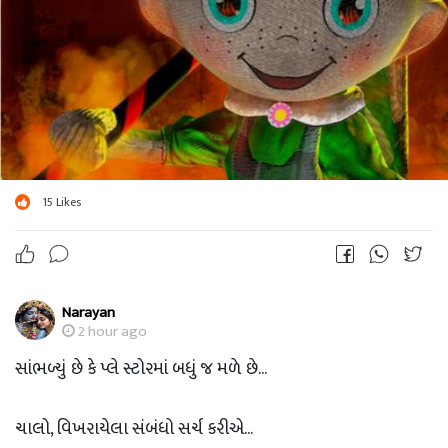
15
Likes
Narayan
2 hour ago
સાંભળ્યું છે કે પ્લે સ્ટોરમાં બધું જ મળે છે...
ચાલો, વિખરાયેલા સંબંધો સર્ચ કરીએ...