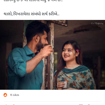
ચાલો, વિખરાયેલા સંબંધો સર્ચ કરીએ...
15
Likes