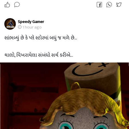
Speedy Gamer
1 hour ago
સાંભળ્યું છે કે પ્લે સ્ટોરમાં બધું જ મળે છે...
ચાલો, વિખરાયેલા સંબંધો સર્ચ કરીએ...