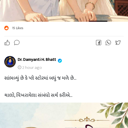
15
Likes
Dr. Damyanti H. Bhatt
2 hour ago
સાંભળ્યું છે કે પ્લે સ્ટોરમાં બધું જ મળે છે...
ચાલો, વિખરાયેલા સંબંધો સર્ચ કરીએ...