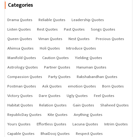
Categories
Drama Quotes
Reliable Quotes
Leadership Quotes
Listen Quotes
Rest Quotes
Past Quotes
Songs Quotes
Queen Quotes
Viman Quotes
Nest Quotes
Precious Quotes
Ahimsa Quotes
Holi Quotes
Introduce Quotes
Manifold Quotes
Caution Quotes
Yielding Quotes
Astrology Quotes
Partner Quotes
Hanuman Quotes
Compassion Quotes
Party Quotes
Rakshabandhan Quotes
Postman Quotes
Ask Quotes
emotion Quotes
Born Quotes
Victory Quotes
Dare Quotes
Ugly Quotes
Feel Quotes
Habitat Quotes
Relation Quotes
Gain Quotes
Shaheed Quotes
RepublicDay Quotes
Kite Quotes
Anything Quotes
Yours Quotes
Effortless Quotes
Lacuna Quotes
Intrim Quotes
Capable Quotes
BhaiDooj Quotes
Respect Quotes