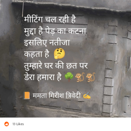
લગ્ન એક બંધન છે અને આ બંધન થી કેટલા ની જિંદગી બંધન માં બાંધી દે છે,
*લગ્ન માં જરૂરી છે બે ઝીંદગી નો એક સાથે કદમ આગળ વધે*
*લગ્ન કરવા તેમને ખુશ રાખવા એ સહેલું નથી પણ લગ્ન જરૂરી બહુ છે જીવન
માટે*
*માટે લગ્ન તો જરૂરી છે*
લેખક ધવલ રાવલ
ચલાલા
ટ્રસ્ટ ઓન ગોડ
13
Likes