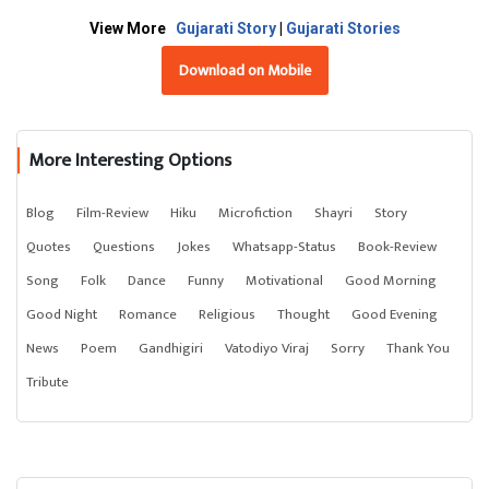
View More
Gujarati Story
|
Gujarati Stories
Download on Mobile
More Interesting Options
Blog
Film-Review
Hiku
Microfiction
Shayri
Story
Quotes
Questions
Jokes
Whatsapp-Status
Book-Review
Song
Folk
Dance
Funny
Motivational
Good Morning
Good Night
Romance
Religious
Thought
Good Evening
News
Poem
Gandhigiri
Vatodiyo Viraj
Sorry
Thank You
Tribute