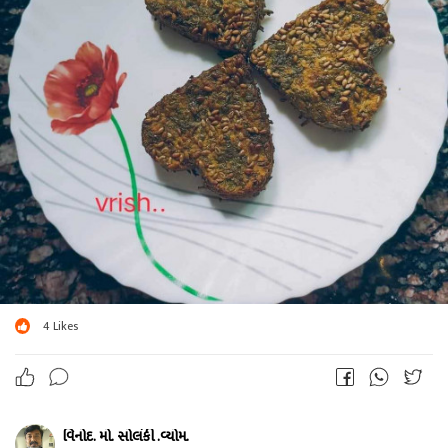
4
Likes
વિનોદ. મો. સોલંકી .વ્યોમ.