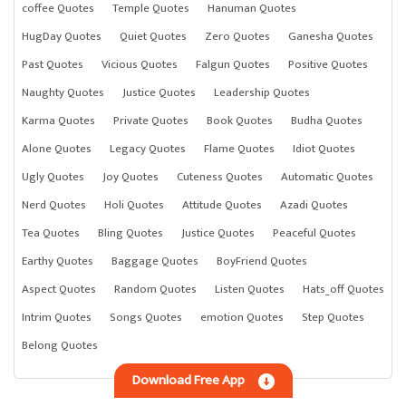
coffee Quotes
Temple Quotes
Hanuman Quotes
HugDay Quotes
Quiet Quotes
Zero Quotes
Ganesha Quotes
Past Quotes
Vicious Quotes
Falgun Quotes
Positive Quotes
Naughty Quotes
Justice Quotes
Leadership Quotes
Karma Quotes
Private Quotes
Book Quotes
Budha Quotes
Alone Quotes
Legacy Quotes
Flame Quotes
Idiot Quotes
Ugly Quotes
Joy Quotes
Cuteness Quotes
Automatic Quotes
Nerd Quotes
Holi Quotes
Attitude Quotes
Azadi Quotes
Tea Quotes
Bling Quotes
Justice Quotes
Peaceful Quotes
Earthy Quotes
Baggage Quotes
BoyFriend Quotes
Aspect Quotes
Random Quotes
Listen Quotes
Hats_off Quotes
Intrim Quotes
Songs Quotes
emotion Quotes
Step Quotes
Belong Quotes
Download Free App