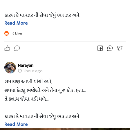
કારણ કે માવતર ની સેવા જેવું ભણતર અને
Read More
માં-બાપ જેવા ગુરુ જેની પાસે હોય તેની
DETAILS જાણવાની કોઈ જરુર જ નથી...
6
Likes
~ ?? જય લંકેશ ??
Narayan
3 hour ago
રામાયણ આખી વાંચી લ્યો,
શ્રવણ કેટલું ભણેલો અને તેના ગુરુ કોણ હતા...
તે ક્યાંય જોવા નહી મળે...
કારણ કે માવતર ની સેવા જેવું ભણતર અને
Read More
માં-બાપ જેવા ગુરુ જેની પાસે હોય તેની