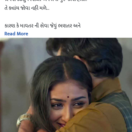
તે ક્યાંય જોવા નહી મળે...
કારણ કે માવતર ની સેવા જેવું ભણતર અને
Read More
માં-બાપ જેવા ગુરુ જેની પાસે હોય તેની
DETAILS જાણવાની કોઈ જરુર જ નથી...
~ ?? જય લંકેશ ??