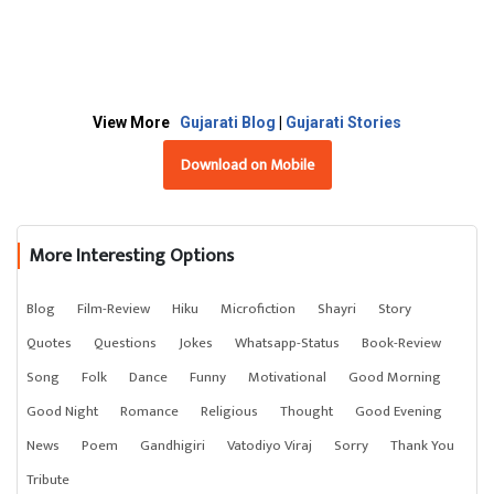
View More
Gujarati Blog
|
Gujarati Stories
Download on Mobile
More Interesting Options
Blog
Film-Review
Hiku
Microfiction
Shayri
Story
Quotes
Questions
Jokes
Whatsapp-Status
Book-Review
Song
Folk
Dance
Funny
Motivational
Good Morning
Good Night
Romance
Religious
Thought
Good Evening
News
Poem
Gandhigiri
Vatodiyo Viraj
Sorry
Thank You
Tribute