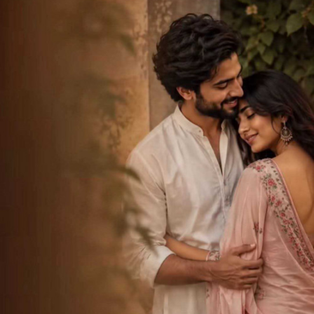
DETAILS જાણવાની કોઈ જરુર જ નથી...
~ ?? જય લંકેશ ??