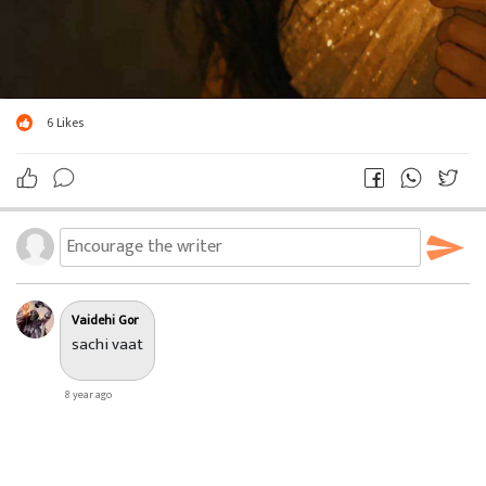
6
Likes
Vaidehi Gor
sachi vaat
8 year ago