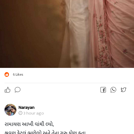
6
Likes
Narayan
3 hour ago
રામાયણ આખી વાંચી લ્યો,
શ્રવણ કેટલું ભણેલો અને તેના ગુરુ કોણ હતા...