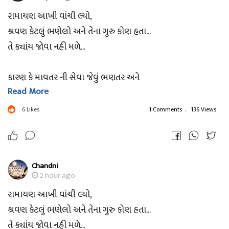
રામાયણ આખી વાંચી લ્યો,
શ્રવણ કેટલું ભણેલો અને તેના ગુરુ કોણ હતા...
તે ક્યાંય જોવા નહી મળે...
કારણ કે માવતર ની સેવા જેવું ભણતર અને
Read More
માં-બાપ જેવા ગુરુ જેની પાસે હોય તેની
DETAILS જાણવાની કોઈ જરુર જ નથી...
6
Likes
1 Comments
.
136 Views
~ ?? જય લંકેશ ??
Chandni
2 hour ago
રામાયણ આખી વાંચી લ્યો,
શ્રવણ કેટલું ભણેલો અને તેના ગુરુ કોણ હતા...
તે ક્યાંય જોવા નહી મળે...