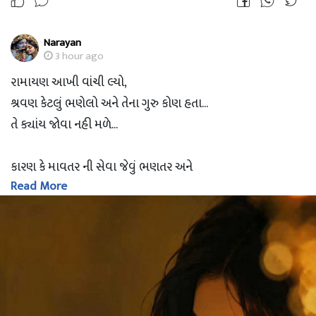
Narayan
3 hour ago
રામાયણ આખી વાંચી લ્યો,
શ્રવણ કેટલું ભણેલો અને તેના ગુરુ કોણ હતા...
તે ક્યાંય જોવા નહી મળે...
કારણ કે માવતર ની સેવા જેવું ભણતર અને
Read More
માં-બાપ જેવા ગુરુ જેની પાસે હોય તેની
DETAILS જાણવાની કોઈ જરુર જ નથી...
~ ?? જય લંકેશ ??