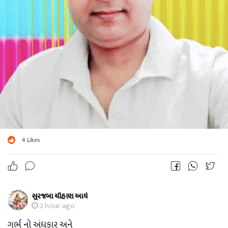
એમની આ રચના છે. સોરી,હું એમનું નામ નહિ આપી સકુ અહીંયા....
4
Likes
સુરજબા ચૌહાણ આર્ય
2 hour ago
ગર્ભ નો અંધકાર અને