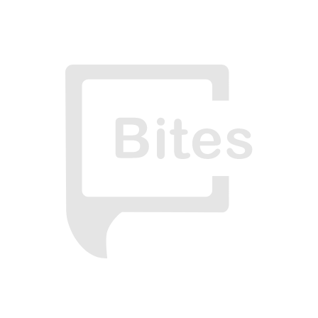
છતાં પણ શા માટે રચે છે માણસ
મૃગજળ માં સંબંધો ના
બિલોરી મહેલ??????
આટલું સરસ મને લખતા ન આવડે,, મારી એક ખાસ મિત્ર છે
એમની આ રચના છે. સોરી,હું એમનું નામ નહિ આપી સકુ અહીંયા....