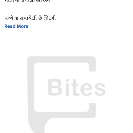
ચીતા ની જ્વાલા આ બંને
વચ્ચે જ સમાયેલી છે જિંદગી
Read More
છતાં પણ શા માટે રચે છે માણસ
મૃગજળ માં સંબંધો ના
બિલોરી મહેલ??????
આટલું સરસ મને લખતા ન આવડે,, મારી એક ખાસ મિત્ર છે
એમની આ રચના છે. સોરી,હું એમનું નામ નહિ આપી સકુ અહીંયા....