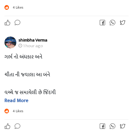
4
Likes
shimbha Verma
1 hour ago
ગર્ભ નો અંધકાર અને
ચીતા ની જ્વાલા આ બંને
વચ્ચે જ સમાયેલી છે જિંદગી
Read More
છતાં પણ શા માટે રચે છે માણસ
4
Likes
મૃગજળ માં સંબંધો ના