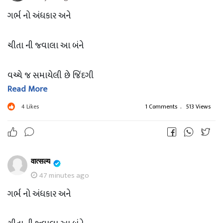
ગર્ભ નો અંધકાર અને
ચીતા ની જ્વાલા આ બંને
વચ્ચે જ સમાયેલી છે જિંદગી
Read More
છતાં પણ શા માટે રચે છે માણસ
4
Likes
1 Comments
.
513 Views
મૃગજળ માં સંબંધો ના
वात्सल्य
બિલોરી મહેલ??????
47 minutes ago
આટલું સરસ મને લખતા ન આવડે,, મારી એક ખાસ મિત્ર છે
ગર્ભ નો અંધકાર અને
એમની આ રચના છે. સોરી,હું એમનું નામ નહિ આપી સકુ અહીંયા....