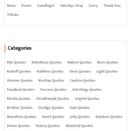
News
Poem
Gandhigiri
Vatodiyo Viraj
Sorry
Thank You
Tribute
Categories
Kite Quotes
Rebellious Quotes
Nature Quotes
Born Quotes
Kickoff Quotes
Ruthless Quotes
Onus Quotes
Light Quotes
Women Quotes
KissDay Quotes
Caution Quotes
Fanatical Quotes
Success Quotes
Astrology Quotes
Kerala Quotes
shradhanjali Quotes
Urgent Quotes
Brother Quotes
Grudge Quotes
Gain Quotes
Marathon Quotes
Heart Quotes
Jolly Quotes
Random Quotes
Divine Quotes
Victory Quotes
Manifold Quotes