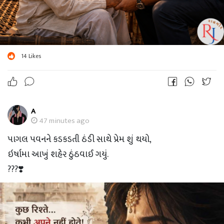
14
Likes
A
47 minutes ago
પાગલ પવનને કડકડતી ઠંડી સાથે પ્રેમ શું થયો,
ઇર્ષામા આખું શહેર ઠુંઠવાઈ ગયું.
???❣️