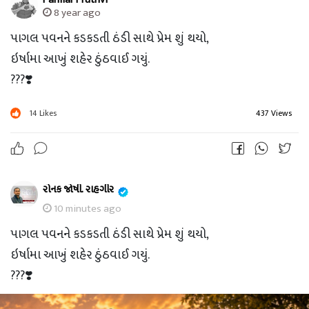
8 year ago
પાગલ પવનને કડકડતી ઠંડી સાથે પ્રેમ શું થયો,
ઇર્ષામા આખું શહેર ઠુંઠવાઈ ગયું.
???❣️
14
Likes
437 Views
રોનક જોષી. રાહગીર
10 minutes ago
પાગલ પવનને કડકડતી ઠંડી સાથે પ્રેમ શું થયો,
ઇર્ષામા આખું શહેર ઠુંઠવાઈ ગયું.
???❣️