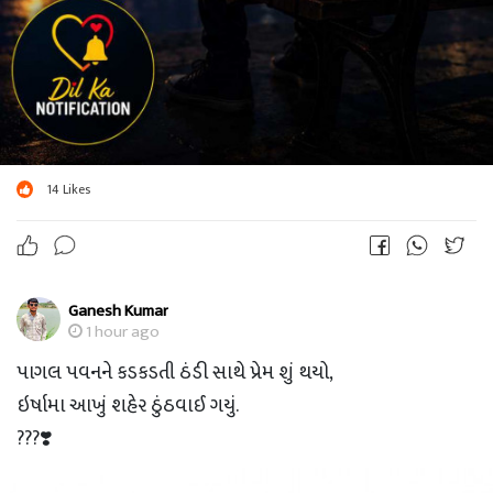
14
Likes
Ganesh Kumar
1 hour ago
પાગલ પવનને કડકડતી ઠંડી સાથે પ્રેમ શું થયો,
ઇર્ષામા આખું શહેર ઠુંઠવાઈ ગયું.
???❣️