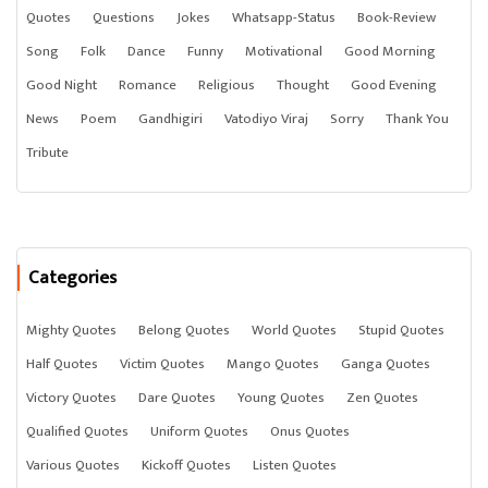
Quotes
Questions
Jokes
Whatsapp-Status
Book-Review
Song
Folk
Dance
Funny
Motivational
Good Morning
Good Night
Romance
Religious
Thought
Good Evening
News
Poem
Gandhigiri
Vatodiyo Viraj
Sorry
Thank You
Tribute
Categories
Mighty Quotes
Belong Quotes
World Quotes
Stupid Quotes
Half Quotes
Victim Quotes
Mango Quotes
Ganga Quotes
Victory Quotes
Dare Quotes
Young Quotes
Zen Quotes
Qualified Quotes
Uniform Quotes
Onus Quotes
Various Quotes
Kickoff Quotes
Listen Quotes