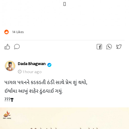
14
Likes
Dada Bhagwan
1 hour ago
પાગલ પવનને કડકડતી ઠંડી સાથે પ્રેમ શું થયો,
ઇર્ષામા આખું શહેર ઠુંઠવાઈ ગયું.
???❣️