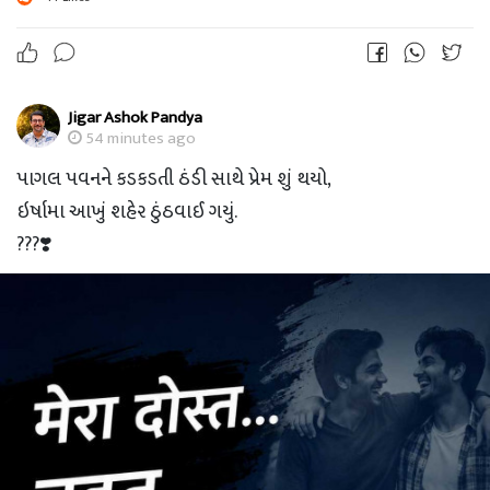
Jigar Ashok Pandya
54 minutes ago
પાગલ પવનને કડકડતી ઠંડી સાથે પ્રેમ શું થયો,
ઇર્ષામા આખું શહેર ઠુંઠવાઈ ગયું.
???❣️