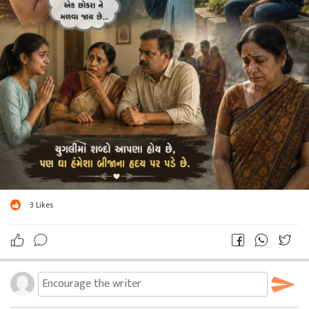
✦❋┈┈┈••✦●⊱?⊰●✦••┈┈┈❋✦
✍???✍???✍???✍?
3
Likes