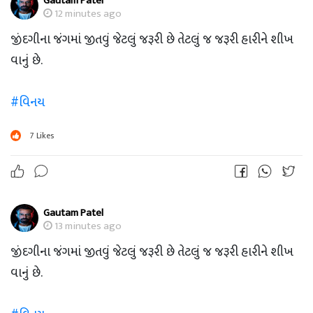
Gautam Patel
12 minutes ago
જીંદગીના જંગમાં જીતવું જેટલું જરૂરી છે તેટલું જ જરૂરી હારીને શીખ
વાનું છે.
#વિનય
7
Likes
Gautam Patel
13 minutes ago
જીંદગીના જંગમાં જીતવું જેટલું જરૂરી છે તેટલું જ જરૂરી હારીને શીખ
વાનું છે.