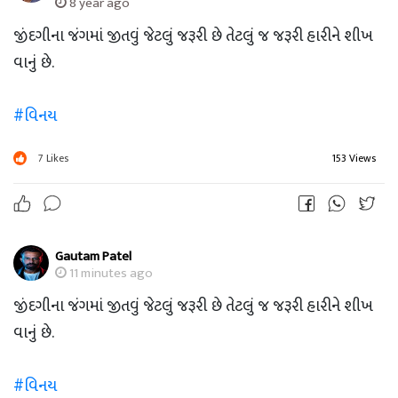
8 year ago
જીંદગીના જંગમાં જીતવું જેટલું જરૂરી છે તેટલું જ જરૂરી હારીને શીખ
વાનું છે.
#વિનય
7
Likes
153 Views
Gautam Patel
11 minutes ago
જીંદગીના જંગમાં જીતવું જેટલું જરૂરી છે તેટલું જ જરૂરી હારીને શીખ
વાનું છે.
#વિનય