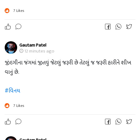
7
Likes
Gautam Patel
12 minutes ago
જીંદગીના જંગમાં જીતવું જેટલું જરૂરી છે તેટલું જ જરૂરી હારીને શીખ
વાનું છે.
#વિનય
7
Likes