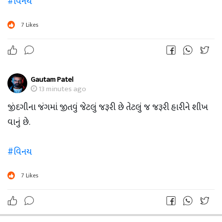
#વિનય
7
Likes
Gautam Patel
13 minutes ago
જીંદગીના જંગમાં જીતવું જેટલું જરૂરી છે તેટલું જ જરૂરી હારીને શીખ
વાનું છે.
#વિનય
7
Likes