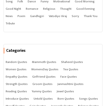
Song
Folk
Dance
Funny
Motivational
Good Morning
Good Night
Romance
Religious
Thought
Good Evening
News
Poem
Gandhigiri
Vatodiyo Viraj
Sorry
Thank You
Tribute
Categories
Random Quotes
Mammoth Quotes
Shaheed Quotes
Women Quotes
WomensDay Quotes
Tea Quotes
Empathy Quotes
GirlFriend Quotes
Face Quotes
Strength Quotes
Groom Quotes
Janmashtmi Quotes
Reading Quotes
Yummy Quotes
Jewel Quotes
Introduce Quotes
Untold Quotes
Born Quotes
Songs Quotes