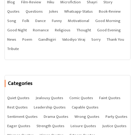
Blog
Film-Review
Hiku
Microfiction
Shayri
Story
Quotes
Questions
Jokes
Whatsapp-Status
Book-Review
Song
Folk
Dance
Funny
Motivational
Good Morning
Good Night
Romance
Religious
Thought
Good Evening
News
Poem
Gandhigiri
Vatodiyo Viraj
Sorry
Thank You
Tribute
Categories
Quiet Quotes
Jealousy Quotes
Comic Quotes
Faint Quotes
Rest Quotes
Leadership Quotes
Capable Quotes
Sentiment Quotes
Drama Quotes
Wrong Quotes
Party Quotes
Eager Quotes
Strength Quotes
Leisure Quotes
Justice Quotes