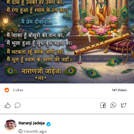
2
Likes
141 Views
Naranji Jadeja
1 month ago