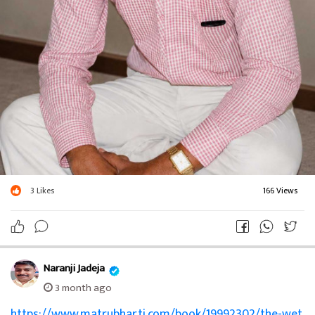
3
Likes
166 Views
Naranji Jadeja
3 month ago
https://www.matrubharti.com/book/19992302/the-wet