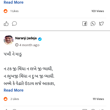
Read More
પિતાના માત-સન્માનની જ્યોત, ડગલે-પગલે પ્રગટાવતી.
​દીકરો બનીને પિયરના એણે, સંસ્કારો સહુ સાચવ્યા,
1
Likes
103 Views
એ જ પવિત્ર સંસ્કારથી, સાસરીના સંબંધો ગૂંથ્યા.
​પતિના હૃદયમાં પ્રેમ પામી, જે અર્ધાંગિની બને,
સાસુ-સસરાની સેવા કરી, એ ઘરની દીકરી બને.
Naranji Jadeja
​ફરજ નથી આ પ્રેમ છે, જે સ્નેહ બનીને વહે છે,
4 month ago
એક મીઠું સ્મિત મળે જો, દુઃખ બધું ઓગળે છે.
પખી ને માડુ
​જ્યાં સમજણ સાથી બને, ત્યાં કલહના કોઈ સ્થાન નથી,
પિયર-સાસરીનું બંધન પછી, મધુર સંગીતથી કમ નથી.
ન ટક જી ચિંધા ન લખે જી વ્યાધી,
​એક હાથે પિયર ઉજાળે, બીજે સાસરી સંભાળતી,
ન ભુખજી ચિંધા ન દુઃખ જી વ્યાધી.
'નર' કહે એવી નારી ધન્ય, જે બેઉ કુળને તારતી.
બચ્ચે કે વેઢાંરે ઉડાય સજે આકાશ,
Read More
ભગવાન તે ભરોસો ને પેંઢ તે વિશ્વાસ.
2
Likes
111 Views
ન ભૅરી કરે પૂંજી, ન માયાજી આશા,