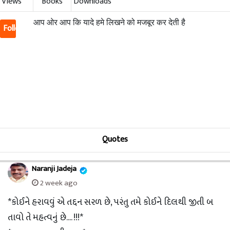
Views
Books
Downloads
आप ओर आप कि यादे हमे लिखने को मजबूर कर देती है
Follow
Quotes
Naranji Jadeja
2 week ago
*કોઈને હરાવવું એ તદ્દન સરળ છે, પરંતુ તમે કોઈને દિલથી જીતી બ
તાવો તે મહત્વનું છે.... !!!*