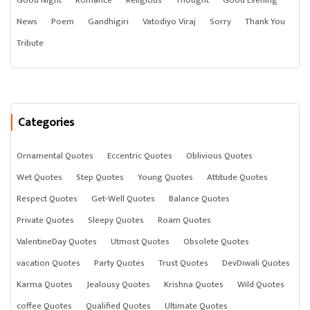
Good Night
Romance
Religious
Thought
Good Evening
News
Poem
Gandhigiri
Vatodiyo Viraj
Sorry
Thank You
Tribute
Categories
Ornamental Quotes
Eccentric Quotes
Oblivious Quotes
Wet Quotes
Step Quotes
Young Quotes
Attitude Quotes
Respect Quotes
Get-Well Quotes
Balance Quotes
Private Quotes
Sleepy Quotes
Roam Quotes
ValentineDay Quotes
Utmost Quotes
Obsolete Quotes
vacation Quotes
Party Quotes
Trust Quotes
DevDiwali Quotes
Karma Quotes
Jealousy Quotes
Krishna Quotes
Wild Quotes
coffee Quotes
Qualified Quotes
Ultimate Quotes