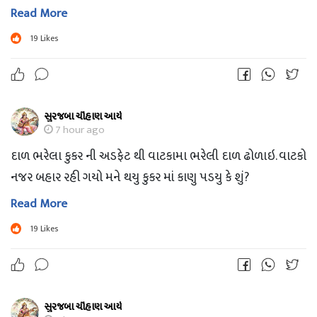
Read More
19
Likes
સુરજબા ચૌહાણ આર્ય
7 hour ago
દાળ ભરેલા કુકર ની અડફેટ થી વાટકામા ભરેલી દાળ ઢોળાઇ. વાટકો
નજર બહાર રહી ગયો મને થયુ કુકર માં કાણુ પડયુ કે શું?
Read More
19
Likes
સુરજબા ચૌહાણ આર્ય