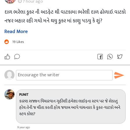
7 hour ago
દાળ ભરેલા કુકર ની અડફેટ થી વાટકામા ભરેલી દાળ ઢોળાઇ. વાટકો
નજર બહાર રહી ગયો મને થયુ કુકર માં કાણુ પડયુ કે શું?
Read More
19
Likes
PUNIT
કારણ સજ્જન વિચારવાન ગૃહીણી હંમેશા લાઈફના સ્ટવ પર જે સેકાતું
હોય તેની જ ચીંતા કરતી હોય જવાબ આપે વાંચનારા કે કુકર-વાટકો અને
સ્ટવ કોણ?
9 year ago