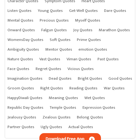
Character Quotes
Symptom Quotes
Heart Quotes
Listen Quotes
Young Quotes
Get-Well Quotes
Dare Quotes
Mental Quotes
Precious Quotes
Myself Quotes
Onward Quotes
Falgun Quotes
Joy Quotes
Marathon Quotes
WomensDay Quotes
Soft Quotes
Prime Quotes
Ambiguity Quotes
Mentor Quotes
emotion Quotes
Nature Quotes
Vast Quotes
Viman Quotes
Past Quotes
Face Quotes
Regret Quotes
Vicious Quotes
Imagination Quotes
Dead Quotes
Bright Quotes
Good Quotes
Groom Quotes
Right Quotes
Reading Quotes
War Quotes
HappyDiwali Quotes
Meaning Quotes
Wet Quotes
Republic Day Quotes
Temple Quotes
Expression Quotes
Jealousy Quotes
Zealous Quotes
Belong Quotes
Partner Quotes
Ugly Quotes
Actual Quotes
Download Free App