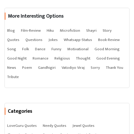
More Interesting Options
Blog
Film-Review
Hiku
Microfiction
Shayri
Story
Quotes
Questions
Jokes
Whatsapp-Status
Book-Review
Song
Folk
Dance
Funny
Motivational
Good Morning
Good Night
Romance
Religious
Thought
Good Evening
News
Poem
Gandhigiri
Vatodiyo Viraj
Sorry
Thank You
Tribute
Categories
LoveGuru Quotes
Needy Quotes
Jewel Quotes