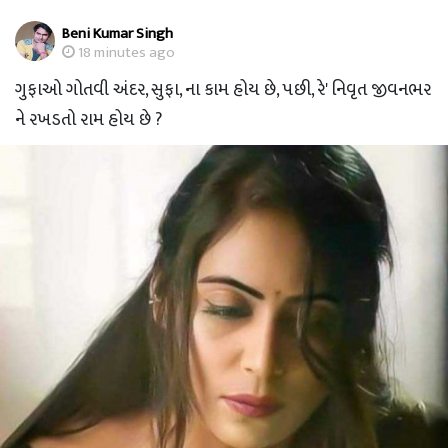
Beni Kumar Singh
18 minutes ago
ગુફાઓ ગોતવી અંદર, સુફા, ના કામ હોય છે, પછી, રે' નિવૃત જીવનભર
ને રખડતો રામ હોય છે ?