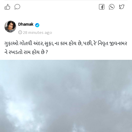
Dhamak
28 minutes ago
ગુફાઓ ગોતવી અંદર, સુફા, ના કામ હોય છે, પછી, રે' નિવૃત જીવનભર
ને રખડતો રામ હોય છે ?