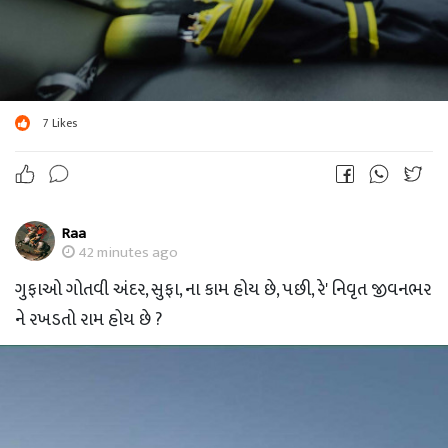
7
Likes
Raa
42 minutes ago
ગુફાઓ ગોતવી અંદર, સુફા, ના કામ હોય છે, પછી, રે' નિવૃત જીવનભર
ને રખડતો રામ હોય છે ?