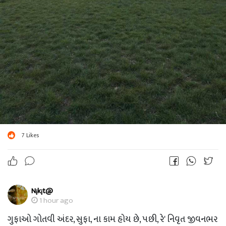
7
Likes
N¡k¡t@
1 hour ago
ગુફાઓ ગોતવી અંદર, સુફા, ના કામ હોય છે, પછી, રે' નિવૃત જીવનભર