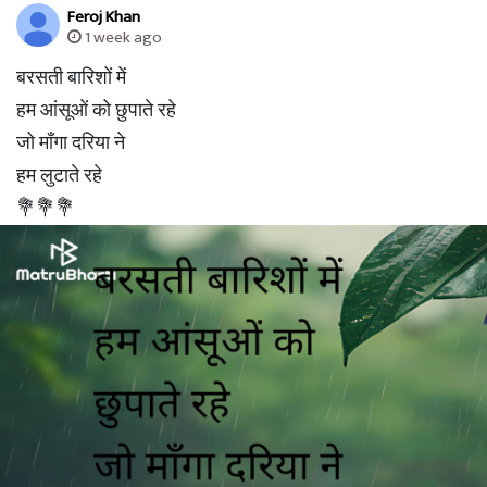
Feroj Khan
1 week ago
बरसती बारिशों में
हम आंसूओं को छुपाते रहे
जो माँगा दरिया ने
हम लुटाते रहे
💐💐💐
- Feroj Khan