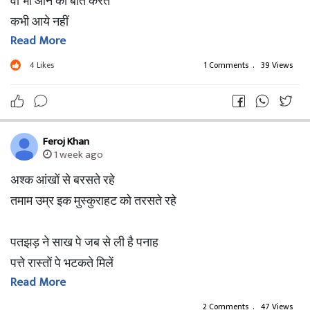
वो भी आने की बात करते
कभी आये नहीं
Read More
धुल की निगाहें, हैं जमी इस खिड़की पर
4
Likes
1 Comments
.
39 Views
पर्दो को रहने दो, हटाये नहीं
आज परिंदे मेरी छत पे हीे सो गये
Feroj Khan
ये बात जगाकर सय्याद को कोई बताये नहीं
1 week ago
अश्क आंखों से बरसते रहे
थरराह उठी दिवार मेरे कमरें की
तमाम उम्र इक मुस्कुराहट को तरसते रहे
सिरहाने रक्खा चिराग मेरे कोई बुझाये नहीं
पतझड़ ने साख पे जब से ली है पनाह
मुझे मिट्टी में रख दो बस जल्द से जल्द
पत्ते रास्तों पे भटकते मिलें
बेकरारी और मेरी यूँ बढायें नहीं
Read More
आंधियों से जो न घबराये कभी
2 Comments
.
47 Views