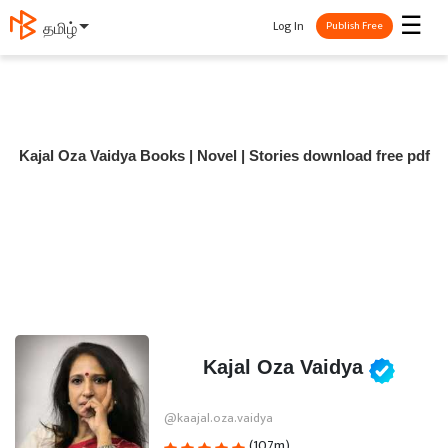
☰
Log In
தமிழ்
Publish Free
Kajal Oza Vaidya Books | Novel | Stories download free pdf
Kajal Oza Vaidya
@kaajal.oza.vaidya
(107m)