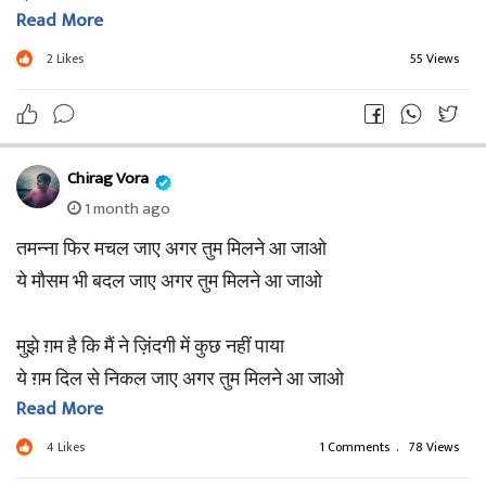
Read More
किंतु उन्होंने चुना,
सिगरेट और शराब को !
2
Likes
55 Views
शायद
उन्हें वहम था कि
धीमे ज़हर से
Chirag Vora
काटा जा सकता है
1 month ago
विरह का विष !
तमन्ना फिर मचल जाए अगर तुम मिलने आ जाओ
ये मौसम भी बदल जाए अगर तुम मिलने आ जाओ
शून्या..❤️‍🩹🕊️✨
मुझे ग़म है कि मैं ने ज़िंदगी में कुछ नहीं पाया
ये ग़म दिल से निकल जाए अगर तुम मिलने आ जाओ
Read More
ये दुनिया भर के झगड़े घर के क़िस्से काम की बातें
4
Likes
1 Comments
.
78 Views
बला हर एक टल जाए अगर तुम मिलने आ जाओ