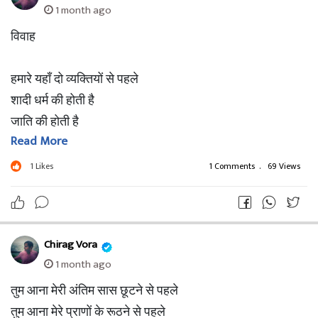
1 month ago
पुरुष के पीछे रह जाने के पीछे
विवाह
झिझक से कहीं ज्यादा मुझे डर लगा
वह डर उसे अंदर से रोक लेता है
हमारे यहाँ दो व्यक्तियों से पहले
शादी धर्म की होती है
यह कोई बाहरी ख़तरे का डर नहीं
जाति की होती है
यह भीतर का, बहुत गहरा और
Read More
परिवारों की होती है
सामाजिक रूप से गढ़ा हुआ डर है।
नीतियों की होती है
1
Likes
1 Comments
.
69 Views
परंपराओं की होती है
उम्र की भी होती है
Chirag Vora
हमारे यहाँ की शादी कभी भी
1 month ago
दो प्रेमियों की नहीं होती
तुम आना मेरी अंतिम सास छूटने से पहले
उनकी इच्छाओं की नहीं होती
तुम आना मेरे प्राणों के रूठने से पहले
दो जोड़ों की ख़ुशियों की नहीं