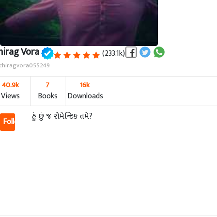
hirag Vora
(233.1k)
hiragvora055249
40.9k
7
16k
Views
Books
Downloads
હું છું જ રોમેન્ટિક તમે?
Follow