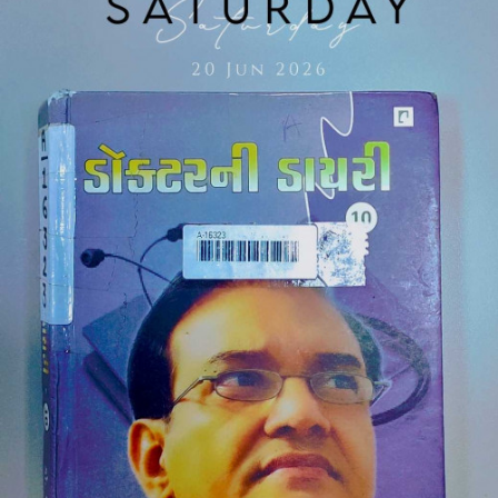
એમ મને માણસો કરતા બુકો સાથે વધુ લગાવ છે...
સારા માણસો મને મળ્યા નહીં...
તો સારી બુકો સાથે મારી દોસ્તી છે..
મારે ધણી બધી વાર કોઈની જરૂર હોય ..ને...
ત્યારે કોઈ વ્યક્તિ કરતા બુક મારી નજીક હોય છે..
તે પણ ઘણા વર્ષોથી..
મને બુક સમજાવે છે..
ધણી બધી વાતો..☺️